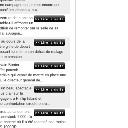
'une campagne qui promet encore une
sacré les drapeaux aux...
uverture de la saison
ble-t-il affronter un
ition de remonter sur la selle de sa
l à Aragon,...
é au cours de la
re grille de départ
aissant lui-même son déficit de roulage
le expression...
vain Barrier
ffet pouvoir
rbike qui venait de mettre en place une
 le directeur général de...
à un beau spectacle
us clair sur la
agent à Phillip Island et
 confrontation directe entre...
aires au lancement
 Superstock 1 000 n'a
ne hanche où il a été recensé pas moins
 S 1000RR...