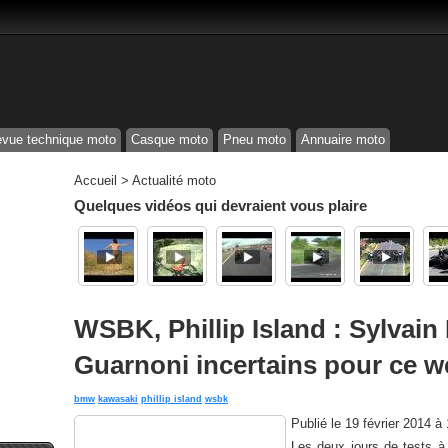
vue technique moto
Casque moto
Pneu moto
Annuaire moto
Accueil
>
Actualité moto
Quelques vidéos qui devraient vous plaire
WSBK, Phillip Island : Sylvain
Guarnoni incertains pour ce 
bmw
kawasaki
phillip island
wsbk
Publié le
19 février 2014 à
Les deux jours de tests à 