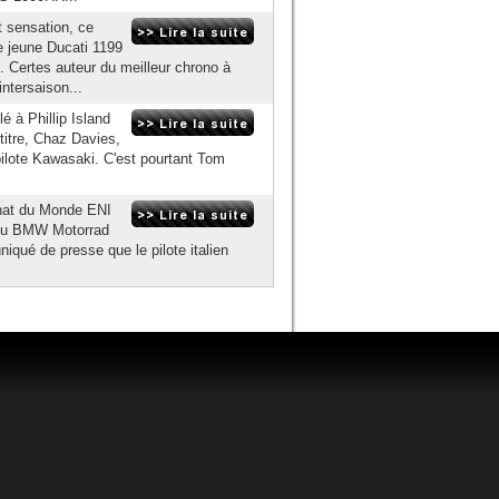
 sensation, ce
ne jeune Ducati 1199
te. Certes auteur du meilleur chrono à
intersaison...
 à Phillip Island
titre, Chaz Davies,
 pilote Kawasaki. C'est pourtant Tom
nnat du Monde ENI
n du BMW Motorrad
qué de presse que le pilote italien