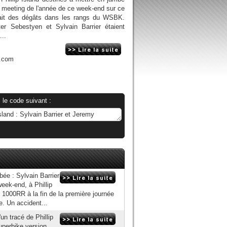
er meeting de l'année de ce week-end sur ce
ait des dégâts dans les rangs du WSBK.
ter Sebestyen et Sylvain Barrier étaient
...
n.com
 le code suivant :
bée : Sylvain Barrier
ek-end, à Phillip
 1000RR à la fin de la première journée
e. Un accident...
un tracé de Phillip
uperbike version