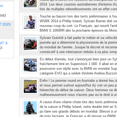
2014. Les deux courses australiennes d'entame d
es
fois de multiples rebondissements ont en effet con
1h43
Touché au bassin lors des tests préliminaires à l'o
WSBK 2014 à Phillip Island, Sylvain Barrier doit sem
7 2025
nouveau coup du sort. Le Français, qui nourrit l'amb
BMW S 1000RR dès la prochaine épreuve du Mondia
Sylvain Guintoli a fait parler le métier et sa vélocit
journée qui a déterminé la physionomie de la premiè
 MT X
du mondial de l'année. Jusque là discret et reconn
53
consécutif à une intersaison réduite à sa plus simp
En début d'année, tout s'annonçait bien pour un Syl
fraîchement titré en Superstock 1 000. Il allait en e
poursuivre son idylle avec la BMW en mondial Supe
catégorie EVO qui a séduit d'entrée Andrea Buzzoni,
Enfin ! Le premier round en Australie a donné lieu 
et nous permet surtout aujourd'hui d'y voir un peu pl
hiérarchie du début de saison. Deux hommes se dég
malheureusement nous n'avons pas eu le droit à une
A cause d'une vilaine chute lors des tests prélimin
de la saison à Phillip Island, notre double titré en
pu faire ses grands débuts en mondial. Blessé à u
de trois factures, le Français a dû laisser sa BMW