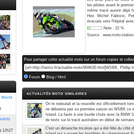
les pilotes avant le premi
même tracé auront déjà f
Hier, Michel Fabrizio, Pe
évacués vers l'hôpital avec
Note :
22
%
Source :
www.moto-statio
Pour partager cette actualité moto sur un forum copiez et collez
Forum
Blog / Html
ACTUALITÉS MOTO SIMILAIRES
 World
On le redoutait et la nouvelle est officiellement tom
9
ne débutera pas sa première saison en WSBK ce we
Island. La faute à une lourde chute avec la BMW S
points
de tests sur le tracé australien en début de semain
C'est un dimanche tricolore qui a été fêté du côté d'
à 12h27
Island qui a ouvert les hostilités du championnat S