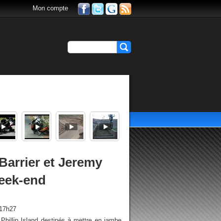
Mon compte
 Barrier et Jeremy
week-end
 17h27
Phillip Island destinés à mettre en jambe