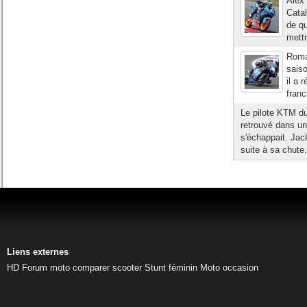
Alex 
Catal
de qu
mettr
Roma
sais
il a 
franc
Le pilote KTM du
retrouvé dans une
s'échappait. Jac
suite à sa chute
Liens externes
HD
Forum moto
comparer scooter
Stunt féminin
Moto occasion