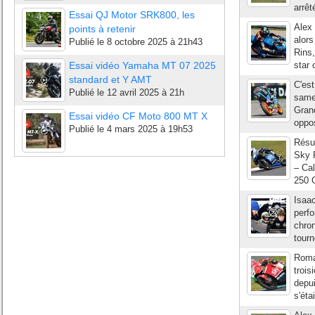
arrê
Essai QJ Motor SRK800, les
Alex 
points à retenir
alors
Publié le
8 octobre 2025 à 21h43
Rins
Essai vidéo Yamaha MT 07 2025
star 
standard et Y AMT
C'est
Publié le
12 avril 2025 à 21h
samed
Gran
Essai vidéo CF Moto 800 MT X
oppo
Publié le
4 mars 2025 à 19h53
Résul
Sky 
– Ca
250 
Isaac
perf
chron
tourn
Roma
trois
depui
s'éta