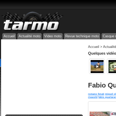
Accueil
Actualité moto
Video moto
Revue technique moto
Casque 
Accueil
>
Actualit
Quelques vidéos
Fabio Qu
romano fenati
miguel ol
rivacold
fabio quartara