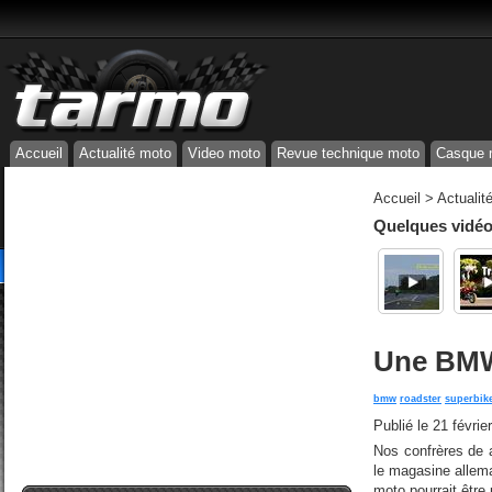
Accueil
Actualité moto
Video moto
Revue technique moto
Casque 
Accueil
>
Actualit
Quelques vidéos
Une BMW
bmw
roadster
superbik
Publié le
21 févrie
Nos confrères de 
le magasine allema
moto pourrait être