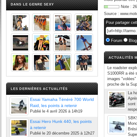
DANS LE GENRE SEXY
Note :
26
Source :
www.moto
Pour partager cet
Forum
Blog
ACTUALITÉS M
Le roadster exp
S1000RR a été s
images "volées" 
proche de la Su
LES DERNIÈRES ACTUALITÉS
La h
Après
Essai Yamaha Ténéré 700 World
sont 
Raid, les points à retenir
respe
Publié le
4 avril 2026 à 14h19
SBKS
Essai Hero Hunk 440, les points
Mond
à retenir
Brés
Publié le
20 décembre 2025 à 12h27
Super