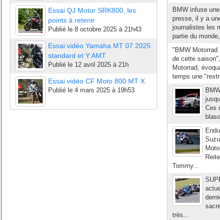
BMW infuse une 
Essai QJ Motor SRK800, les
presse, il y a u
points à retenir
journalistes le
Publié le
8 octobre 2025 à 21h43
partie du monde,
Essai vidéo Yamaha MT 07 2025
"BMW Motorrad M
standard et Y AMT
de cette saison"
Publié le
12 avril 2025 à 21h
Motorrad, évoqua
temps une "restr
Essai vidéo CF Moto 800 MT X
Publié le
4 mars 2025 à 19h53
BMW s
jusqu
Ces d
blaso
Endu
Suzu
Moto
Reite
Tommy...
SUPE
actue
derni
sacr
très...