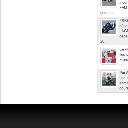
incon
FFM.
compte...
FSBK
dépa
LAGRI
dépa
20...
Ce w
lieu 
Fran
un ti
Par 
une m
samed
cours