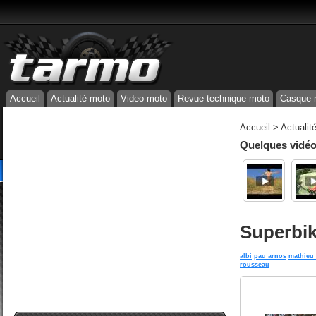
Accueil
Actualité moto
Video moto
Revue technique moto
Casque 
Accueil
>
Actualit
Quelques vidéos
Superbik
albi
pau arnos
mathieu
rousseau