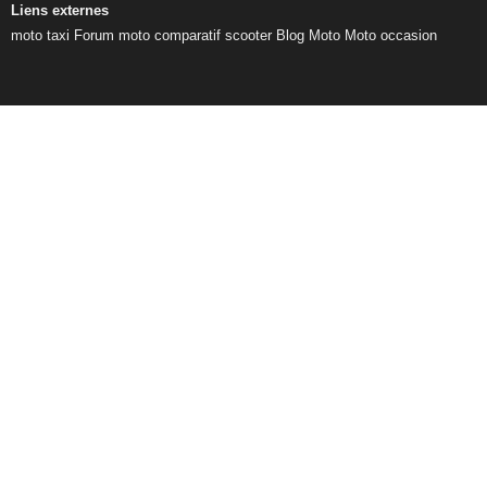
Liens externes
moto taxi
Forum moto
comparatif scooter
Blog Moto
Moto occasion