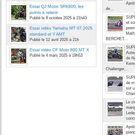
Après
Essai QJ Motor SRK800, les
de...
points à retenir
SUP
Publié le
8 octobre 2025 à 21h43
et so
Essai vidéo Yamaha MT 07 2025
prem
Math
standard et Y AMT
BERCHET...
Publié le
12 avril 2025 à 21h
SUP
Essai vidéo CF Moto 800 MT X
Auteu
Publié le
4 mars 2025 à 19h53
de f
Kenn
Challenger,...
SUP
de ma
sur u
Champ
Le c
marqu
Leden
conco
Aprè
prend