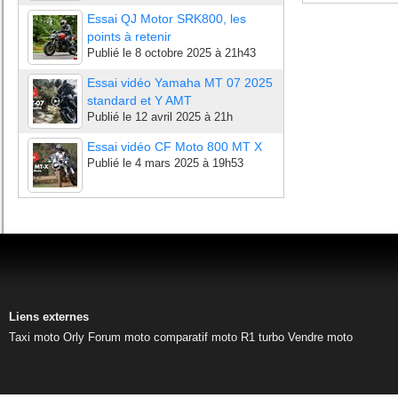
Essai QJ Motor SRK800, les
points à retenir
Publié le
8 octobre 2025 à 21h43
Essai vidéo Yamaha MT 07 2025
standard et Y AMT
Publié le
12 avril 2025 à 21h
Essai vidéo CF Moto 800 MT X
Publié le
4 mars 2025 à 19h53
Liens externes
Taxi moto Orly
Forum moto
comparatif moto
R1 turbo
Vendre moto