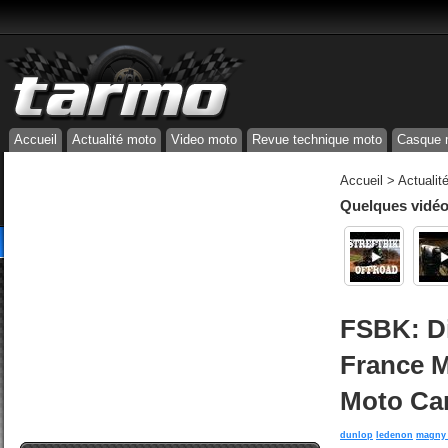
Accueil
Actualité moto
Video moto
Revue technique moto
Casque 
Accueil
>
Actualit
Quelques vidéos
FSBK: D
France M
Moto Ca
dunlop
ledenon
magny