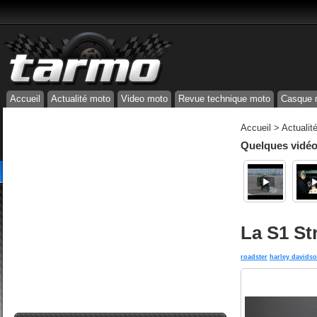
Accueil
Actualité moto
Video moto
Revue technique moto
Casque 
Accueil
>
Actualit
Quelques vidéos
La S1 St
roadster
harley davids