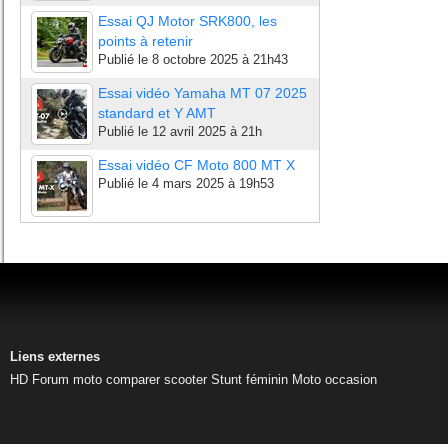
Essai QJ Motor SRK800, les
points à retenir
Publié le
8 octobre 2025 à 21h43
Essai vidéo Yamaha MT 07 2025
standard et Y AMT
Publié le
12 avril 2025 à 21h
Essai vidéo CF Moto 800 MT X
Publié le
4 mars 2025 à 19h53
Liens externes
HD
Forum moto
comparer scooter
Stunt féminin
Moto occasion