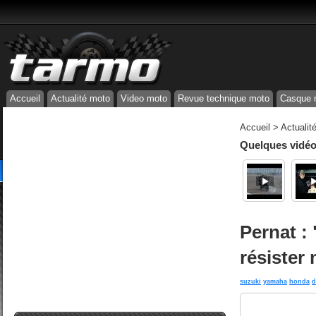
Accueil
Actualité moto
Video moto
Revue technique moto
Casque 
Accueil
>
Actualit
Quelques vidéos
Pernat : 
résister 
suzuki
yamaha
honda
d