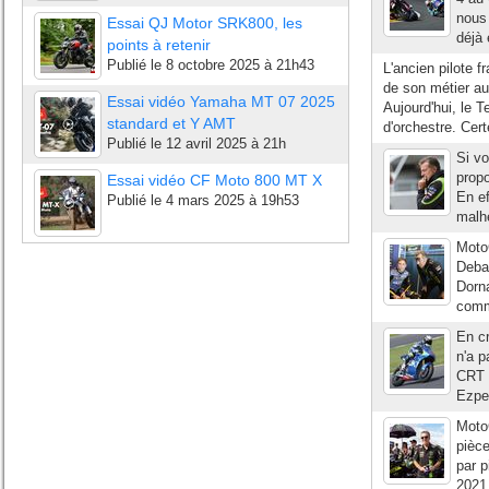
nous 
Essai QJ Motor SRK800, les
déjà 
points à retenir
Publié le
8 octobre 2025 à 21h43
L'ancien pilote f
de son métier au
Essai vidéo Yamaha MT 07 2025
Aujourd'hui, le
standard et Y AMT
d'orchestre. Cer
Publié le
12 avril 2025 à 21h
Si v
propo
Essai vidéo CF Moto 800 MT X
En ef
Publié le
4 mars 2025 à 19h53
malh
Moto
Debar
Dorna
comme
En cr
n'a p
CRT q
Ezpel
Moto
pièce
par p
2021 