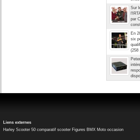
Sur l
l'IRT
par C
const
En 20
six 
quali
(258 
Peter
intér
respo
dispo
Liens externes
Harley
Scooter 50
comparatif scooter
Figures BMX
Moto occasion