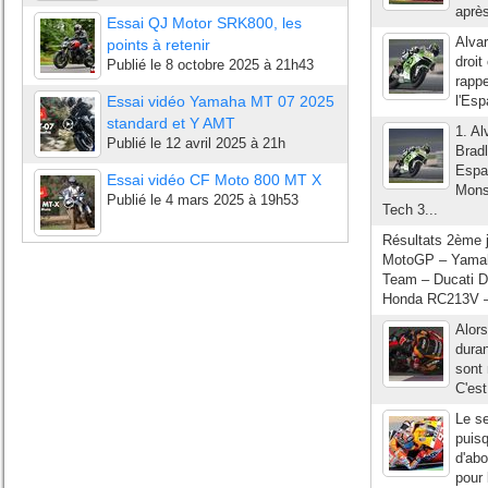
après
Essai QJ Motor SRK800, les
Alva
points à retenir
droit
Publié le
8 octobre 2025 à 21h43
rappe
Essai vidéo Yamaha MT 07 2025
l'Esp
standard et Y AMT
1. A
Publié le
12 avril 2025 à 21h
Brad
Espa
Essai vidéo CF Moto 800 MT X
Mons
Publié le
4 mars 2025 à 19h53
Tech 3...
Résultats 2ème j
MotoGP – Yamaha
Team – Ducati D
Honda RC213V – +
Alors
duran
sont 
C'es
Le se
puisq
d'abo
pour 