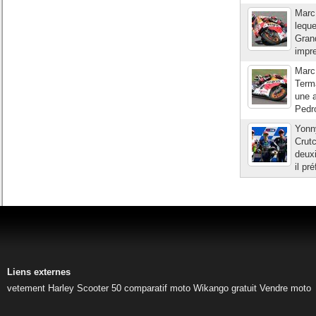
Marc 
leque
Grand
impre
Marc 
Terma
une a
Pedro
Yonny
Crutc
deuxi
il pr
Liens externes
vetement Harley
Scooter 50
comparatif moto
Wikango gratuit
Vendre moto