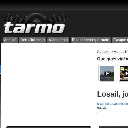
Accueil
Actualité moto
Video moto
Revue technique moto
Casque 
Accueil
>
Actualit
Quelques vidéos
Losail, j
losail
scott
scott reddi
project