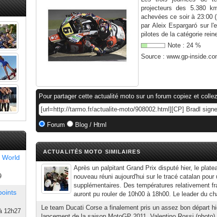
projecteurs des 5.380 k
achevées ce soir à 23:00 (
par Aleix Espargaró sur l'
pilotes de la catégorie reine
Note :
24
%
Source :
www.gp-inside.c
Pour partager cette actualité moto sur un forum copiez et collez
Forum
Blog / Html
ACTUALITÉS MOTO SIMILAIRES
 World
Après un palpitant Grand Prix disputé hier, le plat
9
nouveau réuni aujourd'hui sur le tracé catalan pour
supplémentaires. Des températures relativement fraî
points
auront pu rouler de 10h00 à 18h00. Le leader du ch
Le team Ducati Corse a finalement pris un assez bon départ hie
à 12h27
lancement de la saison MotoGP 2011. Valentino Rossi (photo) a 