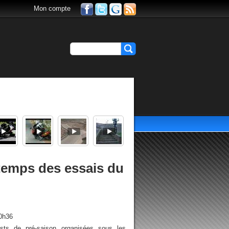
Mon compte
 temps des essais du
0h36
ests de pré-saison organisées sous les