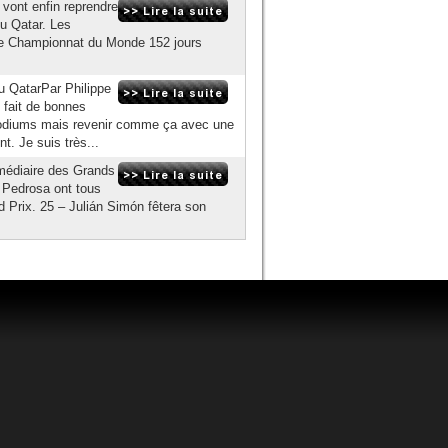
vont enfin reprendre
u Qatar. Les
t le Championnat du Monde 152 jours
u QatarPar Philippe
i fait de bonnes
 podiums mais revenir comme ça avec une
t. Je suis très...
rmédiaire des Grands
 Pedrosa ont tous
d Prix. 25 – Julián Simón fêtera son