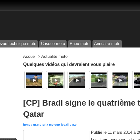
vue technique moto
Casque moto
Pneu moto
Annuaire moto
Accueil
>
Actualité moto
Quelques vidéos qui devraient vous plaire
[CP] Bradl signe le quatrième
Qatar
honda
grand prix
motogp
losail
qatar
Publié le
11 mars 2014 à 2
Les trois journées de t