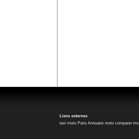
Liens externes
taxi moto Paris
Annuaire moto
comparer mo