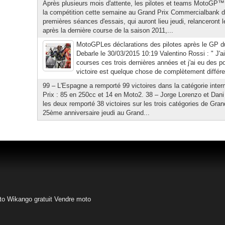
Après plusieurs mois d'attente, les pilotes et teams MotoGP™ 
la compétition cette semaine au Grand Prix Commercialbank d
premières séances d'essais, qui auront lieu jeudi, relanceron
après la dernière course de la saison 2011,...
MotoGPLes déclarations des pilotes après le GP d
Debarle le 30/03/2015 10:19 Valentino Rossi : " J'a
courses ces trois dernières années et j'ai eu des
victoire est quelque chose de complètement différen
99 – L'Espagne a remporté 99 victoires dans la catégorie inte
Prix : 85 en 250cc et 14 en Moto2. 38 – Jorge Lorenzo et Dani
les deux remporté 38 victoires sur les trois catégories de Gran
25ème anniversaire jeudi au Grand...
to
Wikango gratuit
Vendre moto