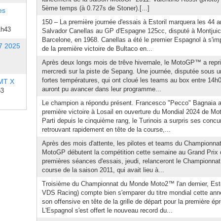
5ème temps (à 0.727s de Stoner).[...]
es
150 – La première journée d'essais à Estoril marquera les 44 an
1h43
Salvador Canellas au GP d'Espagne 125cc, disputé à Montjuic
Barcelone, en 1968. Canellas a été le premier Espagnol à s'imp
7 2025
de la première victoire de Bultaco en...
Après deux longs mois de trêve hivernale, le MotoGP™ a repri
mercredi sur la piste de Sepang. Une journée, disputée sous un
fortes températures, qui ont cloué les teams au box entre 14h0
 MT X
auront pu avancer dans leur programme...
53
Le champion a répondu présent. Francesco "Pecco" Bagnaia 
première victoire à Losail en ouverture du Mondial 2024 de Mo
Parti depuis le cinquième rang, le Turinois a surpris ses concu
retrouvant rapidement en tête de la course,...
Après des mois d'attente, les pilotes et teams du Championn
MotoGP débutent la compétition cette semaine au Grand Prix 
premières séances d'essais, jeudi, relanceront le Championnat
course de la saison 2011, qui avait lieu à...
Troisième du Championnat du Monde Moto2™ l'an dernier, Es
VDS Racing) compte bien s'emparer du titre mondial cette a
son offensive en tête de la grille de départ pour la première é
L'Espagnol s'est offert le nouveau record du...