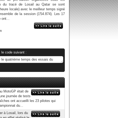
m du tracé de Losail au Qatar se sont
heure locale) avec le meilleur temps signé
ensemble de la session (1'54.874). Les 17
 ont...
om
 le code suivant :
eau MotoGP était de
 une journée de tests
ches ont accueilli les 23 pilotes qui
ampionnat du...
r à Losail, lors du
en effet réalisé le