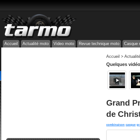
Accueil
Actualité moto
Video moto
Revue technique moto
Casque 
Accueil
>
Actualit
Quelques vidéos
Grand Pr
de Chris
combinaison
casque
gr