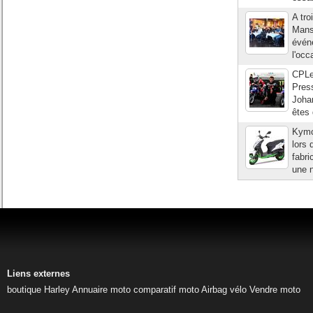
A tr
Mans 
événe
l'occ
CPLe
Pres
Joha
êtes 
Kymco
lors 
fabri
une n
Liens externes
boutique Harley
Annuaire moto
comparatif moto
Airbag vélo
Vendre moto