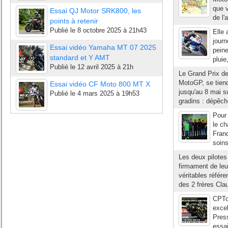
que 
Essai QJ Motor SRK800, les
de l'
points à retenir
Publié le
8 octobre 2025 à 21h43
Elle
journ
Essai vidéo Yamaha MT 07 2025
peine
standard et Y AMT
pluie
Publié le
12 avril 2025 à 21h
Le Grand Prix d
MotoGP, se tiend
Essai vidéo CF Moto 800 MT X
jusqu'au 8 mai s
Publié le
4 mars 2025 à 19h53
gradins : dépêch
Pour 
le c
Franc
soins
Les deux pilotes
firmament de leu
véritables référ
des 2 frères Cla
CPTo
excel
Pres
essai