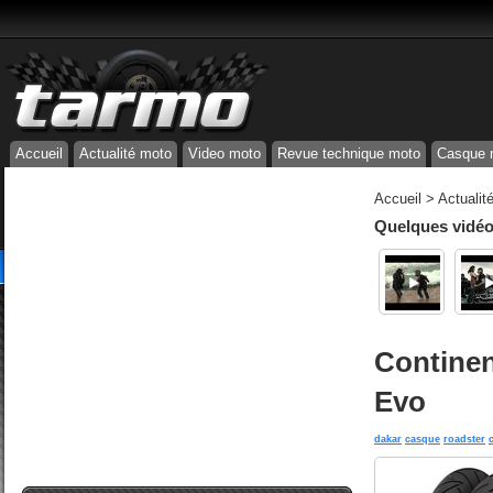
Accueil
Actualité moto
Video moto
Revue technique moto
Casque 
Accueil
>
Actualit
Quelques vidéos
Continen
Evo
dakar
casque
roadster