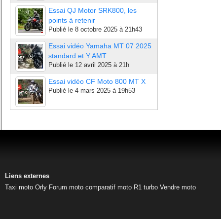
Essai QJ Motor SRK800, les
points à retenir
Publié le
8 octobre 2025 à 21h43
Essai vidéo Yamaha MT 07 2025
standard et Y AMT
Publié le
12 avril 2025 à 21h
Essai vidéo CF Moto 800 MT X
Publié le
4 mars 2025 à 19h53
Liens externes
Taxi moto Orly
Forum moto
comparatif moto
R1 turbo
Vendre moto