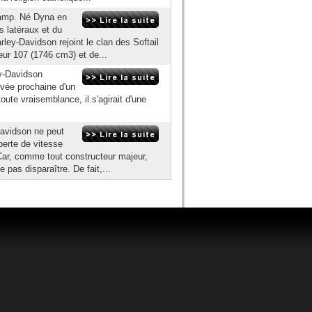
camp. Né Dyna en
 latéraux et du
ey-Davidson rejoint le clan des Softail
eur 107 (1746 cm3) et de...
y-Davidson
rivée prochaine d'un
te vraisemblance, il s'agirait d'une
Davidson ne peut
perte de vitesse
Car, comme tout constructeur majeur,
pas disparaître. De fait,...