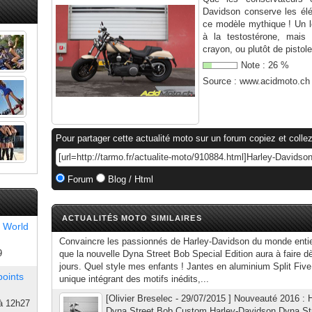
Davidson conserve les él
ce modèle mythique ! Un 
à la testostérone, mais
crayon, ou plutôt de pistole
Note :
26
%
Source :
www.acidmoto.ch
Pour partager cette actualité moto sur un forum copiez et collez
Forum
Blog / Html
ACTUALITÉS MOTO SIMILAIRES
 World
Convaincre les passionnés de Harley-Davidson du monde entier,
9
que la nouvelle Dyna Street Bob Special Edition aura à faire d
jours. Quel style mes enfants ! Jantes en aluminium Split Five
points
unique intégrant des motifs inédits,...
[Olivier Breselec - 29/07/2015 ] Nouveauté 2016 :
à 12h27
Dyna Street Bob Custom Harley-Davidson Dyna S