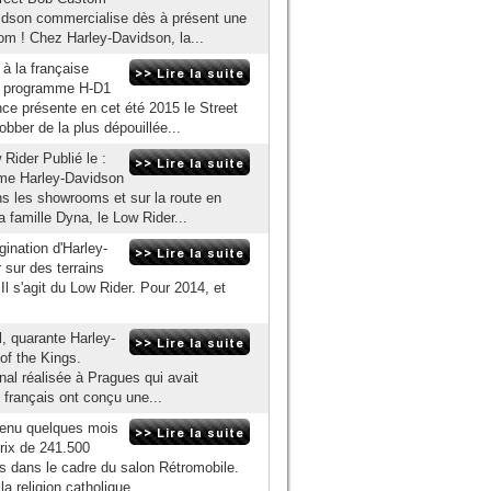
idson commercialise dès à présent une
tom ! Chez Harley-Davidson, la...
à la française
 du programme H-D1
ce présente en cet été 2015 le Street
bber de la plus dépouillée...
ider Publié le :
me Harley-Davidson
ns les showrooms et sur la route en
a famille Dyna, le Low Rider...
gination d'Harley-
sur des terrains
Il s'agit du Low Rider. Pour 2014, et
, quarante Harley-
of the Kings.
nal réalisée à Pragues qui avait
 français ont conçu une...
tenu quelques mois
rix de 241.500
ms dans le cadre du salon Rétromobile.
a religion catholique...