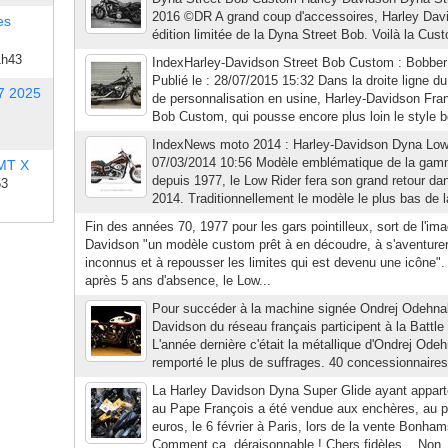
2016 ©DR A grand coup d'accessoires, Harley Dav
es
édition limitée de la Dyna Street Bob. Voilà la Cus
1h43
IndexHarley-Davidson Street Bob Custom : Bobber 
Publié le : 28/07/2015 15:32 Dans la droite ligne
7 2025
de personnalisation en usine, Harley-Davidson Fran
Bob Custom, qui pousse encore plus loin le style bo
IndexNews moto 2014 : Harley-Davidson Dyna Low R
07/03/2014 10:56 Modèle emblématique de la gam
 MT X
depuis 1977, le Low Rider fera son grand retour da
53
2014. Traditionnellement le modèle le plus bas de l
Fin des années 70, 1977 pour les gars pointilleux, sort de l'ima
Davidson "un modèle custom prêt à en découdre, à s'aventurer 
inconnus et à repousser les limites qui est devenu une icône". 
après 5 ans d'absence, le Low...
Pour succéder à la machine signée Ondrej Odehnal
Davidson du réseau français participent à la Battle 
L'année dernière c'était la métallique d'Ondrej Odeh
remporté le plus de suffrages. 40 concessionnaires
La Harley Davidson Dyna Super Glide ayant appar
au Pape François a été vendue aux enchères, au p
euros, le 6 février à Paris, lors de la vente Bonha
Comment ça, déraisonnable ! Chers fidèles... Non, l