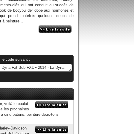
éments-clés qui ont conduit au succès de
look de bodybuilder dopé aux hormones et
 qui prend toutefois quelques coups de
t à peinture...
 le code suivant :
 voilà le boulot
ès les prochaines
 à cinq bâtons, peinture deux-tons
 Harley-Davidson
treet Bob Custom