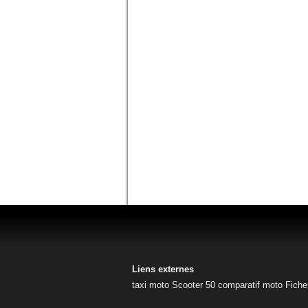
Liens externes
taxi moto
Scooter 50
comparatif moto
Fiche