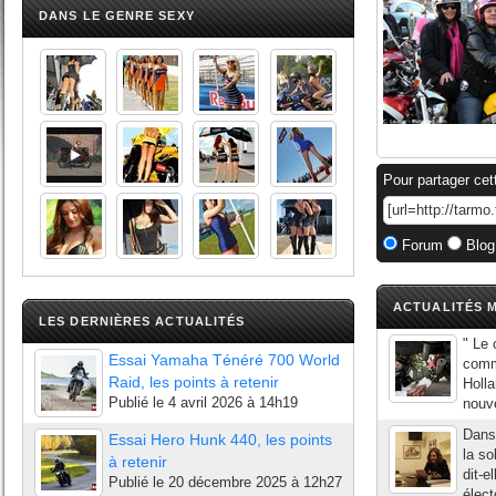
DANS LE GENRE SEXY
Pour partager cet
Forum
Blog
ACTUALITÉS M
LES DERNIÈRES ACTUALITÉS
" Le
Essai Yamaha Ténéré 700 World
comm
Raid, les points à retenir
Holla
Publié le
4 avril 2026 à 14h19
nouve
Dans 
Essai Hero Hunk 440, les points
la so
à retenir
dit-e
Publié le
20 décembre 2025 à 12h27
élect