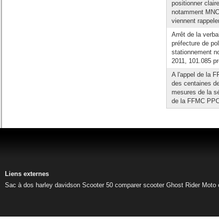
positionner clai
notamment MNC du
viennent rappeler
Arrêt de la verb
préfecture de pol
stationnement no
2011, 101.085 pr
A l'appel de la 
des centaines de
mesures de la séc
de la FFMC PPC 
Liens externes
Sac à dos harley davidson
Scooter 50
comparer scooter
Ghost Rider
Moto 