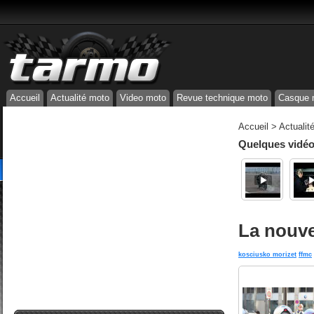
Accueil
Actualité moto
Video moto
Revue technique moto
Casque 
Accueil
>
Actualit
Quelques vidéos
La nouve
kosciusko morizet
ffmc