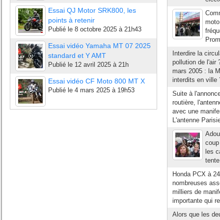
Essai QJ Motor SRK800, les
Comm
points à retenir
moto
Publié le
8 octobre 2025 à 21h43
fréqu
Promo
Essai vidéo Yamaha MT 07 2025
Interdire la circ
standard et Y AMT
pollution de l'ai
Publié le
12 avril 2025 à 21h
mars 2005 : la M
interdits en vill
Essai vidéo CF Moto 800 MT X
Publié le
4 mars 2025 à 19h53
Suite à l'annon
routière, l'ante
avec une manifes
L'antenne Parisi
Adoub
coup 
les c
tente
Honda PCX à 244
nombreuses assoc
milliers de manif
importante qui re
Alors que les de