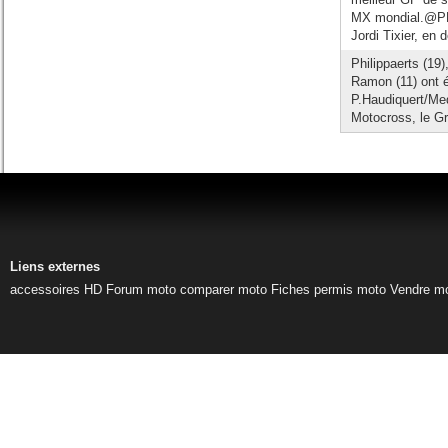
MX mondial.@PH 
Jordi Tixier, en d
Philippaerts (19)
Ramon (11) ont é
P.Haudiquert/Me
Motocross, le Gr
Liens externes
accessoires HD
Forum moto
comparer moto
Fiches permis moto
Vendre m