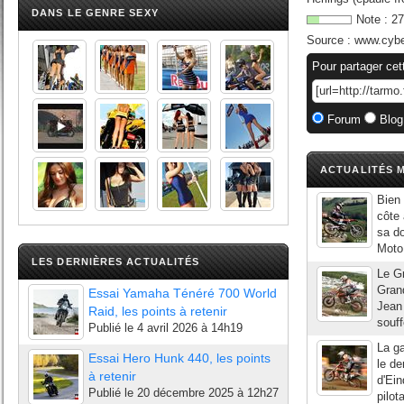
DANS LE GENRE SEXY
Note :
27
Source :
www.cyb
Pour partager cet
Forum
Blog
ACTUALITÉS M
Bien 
côte 
sa do
Moto 
LES DERNIÈRES ACTUALITÉS
Le Gr
Grand
Essai Yamaha Ténéré 700 World
Jean
Raid, les points à retenir
souf
Publié le
4 avril 2026 à 14h19
La g
Essai Hero Hunk 440, les points
le de
à retenir
d'Ein
Publié le
20 décembre 2025 à 12h27
pilot