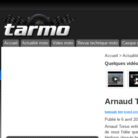
Accueil
Actualité moto
Video moto
Revue technique moto
Casque 
Accueil
>
Actualit
Quelques vidéos
Arnaud T
kawasaki
ktm
grand pri
Publié le
6 avril 2
Arnaud Tonus enfin
de nous l'idée que
Herlings (épaule fr