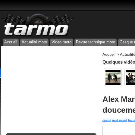
Accueil
Actualité moto
Video moto
Revue technique moto
Casque 
Accueil
>
Actualit
Quelques vidéos
Alex Mari
douceme
circuit
paul ricard
trau