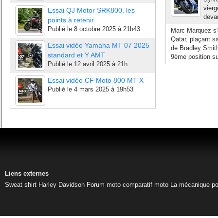
vierg
Essai QJ Motor SRK800, les
devan
points à retenir
Publié le
8 octobre 2025 à 21h43
Marc Marquez s'o
Qatar, plaçant s
Essai vidéo Yamaha MT 07 2025
de Bradley Smith
standard et Y AMT
9ème position sur
Publié le
12 avril 2025 à 21h
Essai vidéo CF Moto 800 MT X
Publié le
4 mars 2025 à 19h53
Liens externes
Sweat shirt Harley Davidson
Forum moto
comparatif moto
La mécanique pou