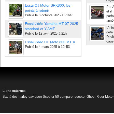
Essai QJ Motor SRK800, les
Par A
points à retenir
et i
Publié le
8 octobre 2025 à 21h43
parfa
année
Essai vidéo Yamaha MT 07 2025
L'inf
standard et Y AMT
défa
Publié le
12 avril 2025 à 21h
David
causé
Essai vidéo CF Moto 800 MT X
Publié le
4 mars 2025 à 19h53
Liens externes
Sac à dos harley davidson
Scooter 50
comparer scooter
Ghost Rider
Moto 