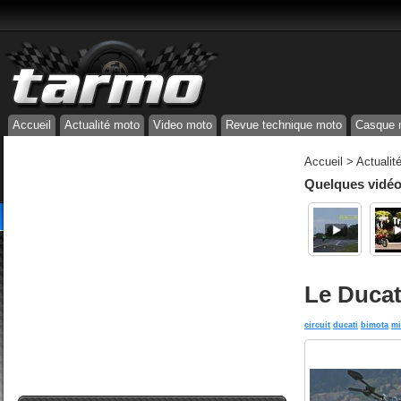
Accueil
Actualité moto
Video moto
Revue technique moto
Casque 
Accueil
>
Actualit
Quelques vidéos
Le Ducat
circuit
ducati
bimota
mi