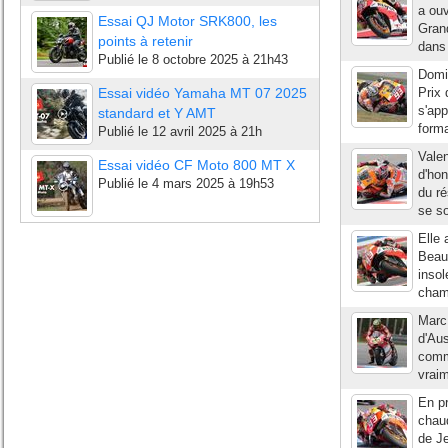
a ouv
Essai QJ Motor SRK800, les
Grand
points à retenir
dans 
Publié le
8 octobre 2025 à 21h43
Domi
Essai vidéo Yamaha MT 07 2025
Prix 
s'app
standard et Y AMT
forma
Publié le
12 avril 2025 à 21h
Valen
Essai vidéo CF Moto 800 MT X
d'ho
Publié le
4 mars 2025 à 19h53
du ré
se so
Elle 
Beau
insol
champ
Marc 
d'Aus
comma
vraim
En p
chaud
de Je