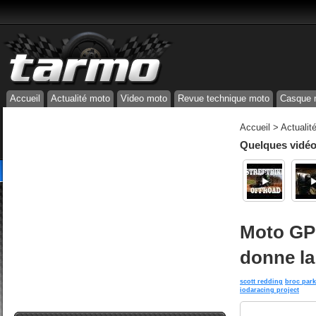
Accueil
Actualité moto
Video moto
Revue technique moto
Casque 
Accueil
>
Actualit
Quelques vidéos
Moto GP 
donne la
scott redding
broc par
iodaracing project