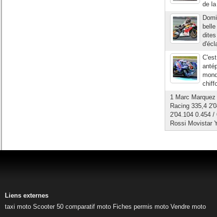
de la
Domin
belle
dites
d'écl
C'est
anté
mond
chiff
1 Marc Marquez 
Racing 335,4 2'
2'04.104 0.454 /
Rossi Movistar 
Liens externes
taxi moto
Scooter 50
comparatif moto
Fiches permis moto
Vendre moto