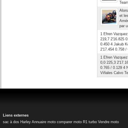
Team
Alors
et le
Améri
par u
1 Efren Vazquez
219,7 2'16.825 0
0.450 4 Jakub Ko
2'17.454 0.758 / 
1 Efren Vazquez
0,0 225,3 2'17.1
0.765 / 0.129 4
Viñales Calvo Te
Liens externes
sac à dos Harley
Annuaire moto
comparer moto
R1 turbo
Vendre moto