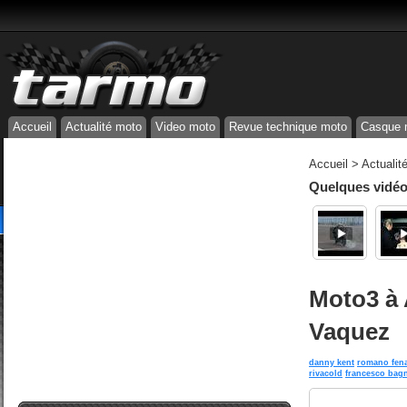
Accueil
Actualité moto
Video moto
Revue technique moto
Casque 
Accueil
>
Actualit
Quelques vidéos
Moto3 à 
Vaquez
danny kent
romano fena
rivacold
francesco bag