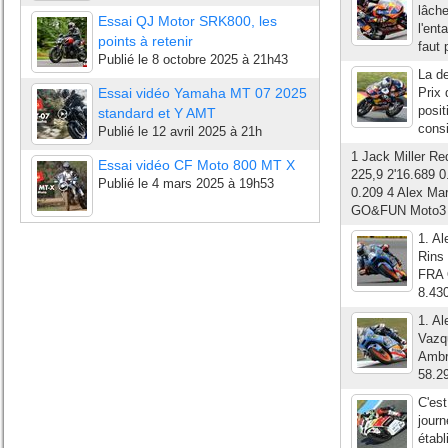
lâche
Essai QJ Motor SRK800, les
l'ent
points à retenir
faut 
Publié le
8 octobre 2025 à 21h43
La de
Essai vidéo Yamaha MT 07 2025
Prix 
posit
standard et Y AMT
cons
Publié le
12 avril 2025 à 21h
1 Jack Miller R
Essai vidéo CF Moto 800 MT X
225,9 2'16.689 0
Publié le
4 mars 2025 à 19h53
0.209 4 Alex Mar
GO&FUN Moto3 2
1. Al
Rins
FRA 
8.43
1. Al
Vazq
Ambr
58.2
C'es
jour
établ