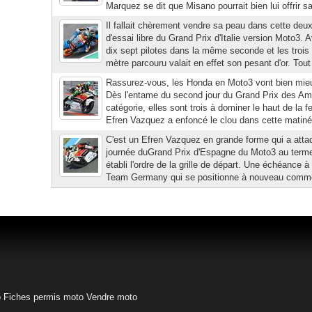
Marquez se dit que Misano pourrait bien lui offrir s
Il fallait chèrement vendre sa peau dans cette de
d'essai libre du Grand Prix d'Italie version Moto3.
dix sept pilotes dans la même seconde et les trois
mètre parcouru valait en effet son pesant d'or. Tou
Rassurez-vous, les Honda en Moto3 vont bien mieu
Dès l'entame du second jour du Grand Prix des Am
catégorie, elles sont trois à dominer le haut de la f
Efren Vazquez a enfoncé le clou dans cette matiné
C'est un Efren Vazquez en grande forme qui a att
journée duGrand Prix d'Espagne du Moto3 au terme
établi l'ordre de la grille de départ. Une échéance à
Team Germany qui se positionne à nouveau comme 
o
Fiches permis moto
Vendre moto