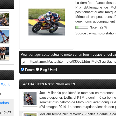
La dernière séance d'essai
Prix d'Allemagne de Mo
positionnant quatre marque
Même si on peut consid
deux noms accompagnent H
Note :
22
%
Source :
www.moto-statio
Pour partager cette actualité moto sur un forum copiez et collez
Forum
Blog / Html
 World
ACTUALITÉS MOTO SIMILAIRES
Jack Miller n'a pas lâché le morceau en reprenant le
9
pause déjeuner. L'officiel KTM a confirmé sa bonne
sommet d'un peloton de Moto3 qu'il avait conquis 
points
d'Allemagne 2014. La bonne surprise vient de son po
à 12h27
Meilleur temps hier, Maverick Vinales a gardé le cap