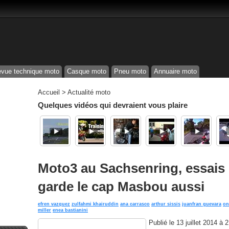
vue technique moto
Casque moto
Pneu moto
Annuaire moto
Accueil
>
Actualité moto
Quelques vidéos qui devraient vous plaire
Moto3 au Sachsenring, essais li
garde le cap Masbou aussi
efren vazquez
zulfahmi khairuddin
ana carrasco
arthur sissis
juanfran guevara
on
miller
enea bastianini
Publié le
13 juillet 2014 à 