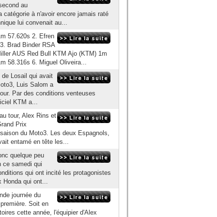
 second au
a catégorie à n'avoir encore jamais raté
nique lui convenait au...
1m 57.620s 2. Efren
3. Brad Binder RSA
Miller AUS Red Bull KTM Ajo (KTM) 1m
 58.316s 6. Miguel Oliveira...
 de Losail qui avait
Moto3, Luis Salom a
jour. Par des conditions venteuses
iciel KTM a...
au tour, Alex Rins et
Grand Prix
e saison du Moto3. Les deux Espagnols,
ait entamé en tête les...
donc quelque peu
en ce samedi qui
ditions qui ont incité les protagonistes
x Honda qui ont...
nde journée du
première. Soit en
toires cette année, l'équipier d'Alex