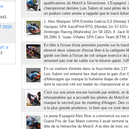
qualifications du Moto3 à Silverstone. L'Espagnol,
es
championnat derrière Luis Salom et seul pilote de l
un podium cette année a rappelé que le tracé britan
1h43
1. Alex Marquez SPA Estrella Galicia 0,0 (Honda) 
7 2025
Vazquez SPA SaxoPrint-RTG (Honda) 1m 57.637s 
Ambrogio Racing (Mahindra) 1m 58.182s 4. Jack 
58.298s 5. Isaac Viñales SPA Calvo Team (KTM) 1m
En tête à l'issue d'une première journée sur le tracé
 MT X
réservé deux séances d'essai libre à la catégorie 
53
gardé son bien à l'issue de cet unique exercice du 
amenant pas mal de sable sur le bitume qatari, l'off
En se mettant d'entrée dans la fourchette des 1'27 
Luis Salom ont entamé leur duel pour le gain d'un 
d'Allemagne qui marque la huitième étape de cett
dont le second cité est leader du championnat et av
C'est sur une piste encore humide par endroit, et 
inhospitalière qui a accueilli les pilotes du Moto3 
marque le second jour du meeting d'Aragon. Des con
à la plus grande prudence, si bien que ce sont deu
Le jeune Espagnol Alex Rins a commencé sa seco
Grand Prix de San Marin comme il avait terminé la 
tête de la hiérarchie du Moto3. A la tête de trois vic