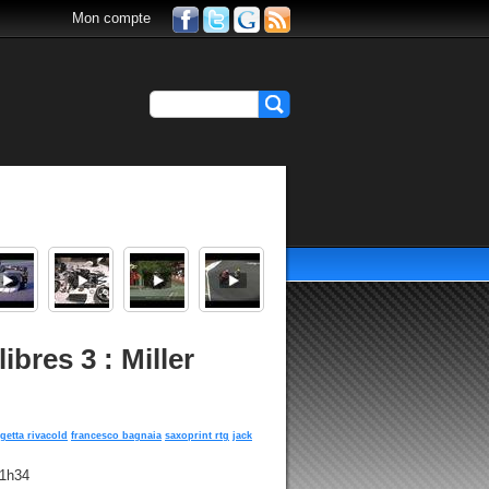
Mon compte
bres 3 : Miller
getta rivacold
francesco bagnaia
saxoprint rtg
jack
21h34