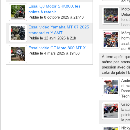
août
Essai QJ Motor SRK800, les
Moto
points à retenir
Debar
Publié le
8 octobre 2025 à 21h43
fonct
Leon
Essai vidéo Yamaha MT 07 2025
standard et Y AMT
Márq
Publié le
12 avril 2025 à 21h
hormi
avait
Essai vidéo CF Moto 800 MT X
sur R
Publié le
4 mars 2025 à 19h53
À terre après qu
même pas attendu
pression avec dé
celui du pilote H
Andre
et n'
l'an
Tech3
Grâce
la s
poin
la pr
Nicky