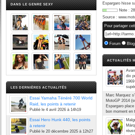
Espargaro hisse s
DANS LE GENRE SEXY
Note :
28
Source :
www.moto
Pour partager cet
Forum
Blog
ACTUALITÉS M
Avant
dix p
1969
supér
LES DERNIÈRES ACTUALITÉS
Marc Marquez s'o
Essai Yamaha Ténéré 700 World
MotoGP 2014 (sur
Raid, les points à retenir
Espargaro place
Publié le
4 avril 2026 à 14h19
bon moment en tê
Essai Hero Hunk 440, les points
Malgr
Márqu
à retenir
réuss
Publié le
20 décembre 2025 à 12h27