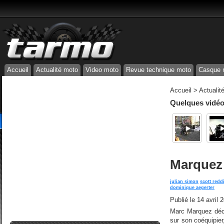
Accueil
Actualité moto
Video moto
Revue technique moto
Casque 
Accueil
>
Actualit
Quelques vidéos
Marquez 
julian simon
scott redd
dominique aegerter
Publié le
14 avril 
Marc Marquez décr
sur son coéquipie