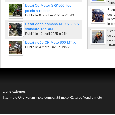
Forw
Essai QJ Motor SRK800, les
Beauc
points à retenir
des c
Publié le
8 octobre 2025 à 21h43
la pr
Essai vidéo Yamaha MT 07 2025
le bi
standard et Y AMT
C'est
Publié le
12 avril 2025 à 21h
de Je
depui
Essai vidéo CF Moto 800 MT X
Lowes
Publié le
4 mars 2025 à 19h53
Liens externes
Taxi moto Orly
Forum moto
comparatif moto
R1 turbo
Vendre moto