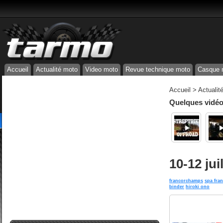
Accueil
Actualité moto
Video moto
Revue technique moto
Casque 
Accueil
>
Actualit
Quelques vidéos
10-12 ju
francorchamps
spa fra
binder
hiroki ono