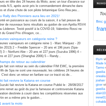
ours en tête des 24 heures du Moto, avec un tour d'avance sur
NUAG
Honda N.5, après avoir pris le commandement dimanche dans
s et d'une chute de son pilote britannique Gino Rea peu...
To
u Rally des Pionniers aura lieu en 2021!
té en puissance au cours de la saison, il a fait preuve de
ffmc
g
strer de nouveaux bons résultats au guidon de son Aprilia RSV4
fra
 au Lédenon. Testé positif à la COVID-19, Valentino Rossi ne
t du Grand Prix d'Aragon, ce...
jeunes vainqueurs en catégorie reine ?
jeunes vainqueurs en catégorie reine 1 - Marc Márquez - 20
tin 2013) 2 – Freddie Spencer – 20 ans et 196 jours (Spa-
RÉCE
 3 – Norifumi Abe – 20 ans et 227 jours (Suzuka 1996) 4 –
ns et 227 jours (Shanghai 2006) 5 – Randy...
thym
vi
amps de retour au calendrier
Made I
s fait son retour au sein du calendrier FIM EWC, la première
Tarmo
v
 24h de Spa ne sont une nouveauté, les célèbres 24 heures de
gweilia
 C'est donc un retour en fanfare sur ce tracé où de...
onealia
i fait revivre la Katana en course
joahan
gixer
vi
zuki fait revivre la Katana en course Publié le : 28/08/2017
gweilia
erre remet au goût du jour la fameuse et controversée Katana
alain10
ration destinée à courir dans les compétitions réservées aux
irene01
tin en a même pris le guidon...
cohald
 avant la moto