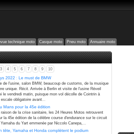
vue technique moto
Casque moto
Pneu moto
Annuaire moto
3
4
5
6
7
8
9
10
ys 2022 : Le must de BMW
e de l'usine, salon BMW, beaucoup de customs, de la musique
e unique. Récit. Arrivée à Berlin et visite de l'usine Réveil
i le vendredi matin, puisque mon vol décolle de Cointrin à
 escale obligatoire avant...
au Mans pour la 45e édition
aison de la crise sanitaire, les 24 Heures Motos retrouvent
r la 45e édition de la célèbre course d'endurance sur le circuit
La Yamaha du Yart emmenée par Niccolo Canepa,...
n tête, Yamaha et Honda complètent le podium