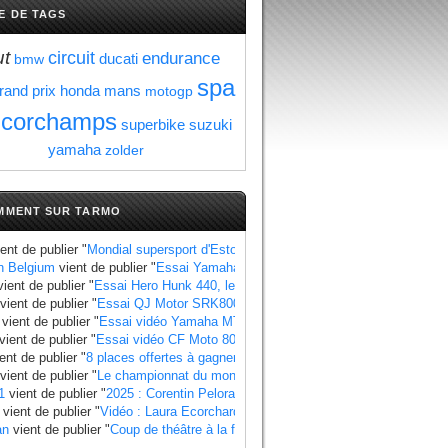
E DE TAGS
ut
circuit
endurance
ducati
bmw
spa
rand prix
honda
mans
motogp
ncorchamps
superbike
suzuki
yamaha
zolder
MMENT SUR TARMO
ent de publier "
Mondial supersport d'Estoril : Manzi se rapproche du titre au 
n Belgium
vient de publier "
Essai Yamaha Ténéré 700 World Raid, les points à
ient de publier "
Essai Hero Hunk 440, les points à retenir
".
vient de publier "
Essai QJ Motor SRK800, les points à retenir
".
vient de publier "
Essai vidéo Yamaha MT 07 2025 standard et Y AMT
".
vient de publier "
Essai vidéo CF Moto 800 MT X
".
ent de publier "
8 places offertes à gagner pour le Grand Prix de France 2025
"
vient de publier "
Le championnat du monde side-car 2025 a un calendrier bie
1
vient de publier "
2025 : Corentin Pelorari sous les couleurs de Honda Fran
vient de publier "
Vidéo : Laura Ecorchard détaille sa saison 2024
".
an
vient de publier "
Coup de théâtre à la finale du Mondial 2024 side-car , Ti