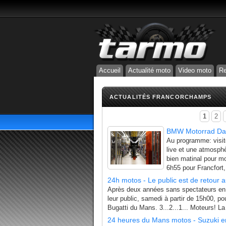
Accueil
Actualité moto
Video moto
Re
ACTUALITÉS FRANCORCHAMPS
1
2
BMW Motorrad Da
Au programme: visit
live et une atmosphèr
bien matinal pour mo
6h55 pour Francfort,
24h motos - Le public est de retour 
Après deux années sans spectateurs en r
leur public, samedi à partir de 15h00, pou
Bugatti du Mans. 3...2...1... Moteurs! 
24 heures du Mans motos - Suzuki e