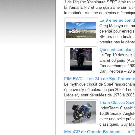
1 de l'équipe Yoshimura-SERT était touj
la Yamaha N.7 et une quinzaine sur la 
la matinée. Victime de pépins mécanique
La 9 ème édition d
Greg Monaya est mon
célérité pour enregi
RF lors de la finale
prendra pas le dépar
Qui sont ces plus 
Le Top 10 des plus 
ans et 63 jours (Aus
Francorchamps 1982)
Dani Pedrosa – 20 a
FIM EWC - Les 24h de Spa Francorch
Le mythique circuit de Spa-Francorchamp
épreuve s'y déroulera en juin 2022. Les
Liège s'y sont déroulées de 1973 à 2003.
Team Classic Suzuk
IndexTeam Classic Su
16:06 Suzuki Anglet
avec une belle prépa
classiques. Guy Mar
MotoGP de Grande-Bretagne – La F1