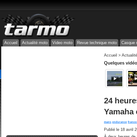
Accueil
Actualité moto
Video moto
Revue technique moto
Casque 
Accueil
>
Actualit
Quelques vidéos
24 heure
Yamaha 
mans
endurance
franc
Publié le
18 avril 
À deux heures de l