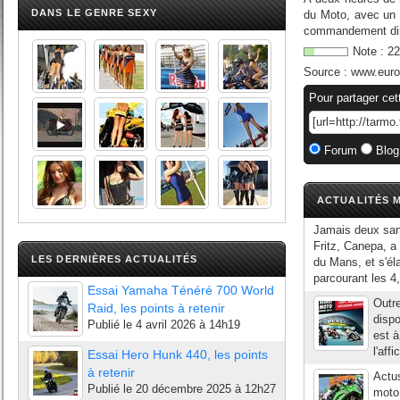
DANS LE GENRE SEXY
du Moto, avec un 
commandement dima
Note :
22
Source :
www.euros
Pour partager cet
Forum
Blog
ACTUALITÉS M
Jamais deux sans
Fritz, Canepa, a 
LES DERNIÈRES ACTUALITÉS
du Mans, et s'é
parcourant les 4
Essai Yamaha Ténéré 700 World
Outre
Raid, les points à retenir
dispo
Publié le
4 avril 2026 à 14h19
est à
l'aff
Essai Hero Hunk 440, les points
à retenir
Actus
Publié le
20 décembre 2025 à 12h27
moto,