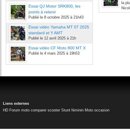
la p
Essai QJ Motor SRK800, les
Nicol
points à retenir
Publié le
8 octobre 2025 à 21h43
Essai vidéo Yamaha MT 07 2025
standard et Y AMT
Publié le
12 avril 2025 à 21h
Essai vidéo CF Moto 800 MT X
Publié le
4 mars 2025 à 19h53
Liens externes
HD
Forum moto
comparer scooter
Stunt féminin
Moto occasion