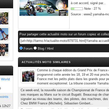
à cet accord, signé par...
Note :
27
%
Source :
www2.yamaha-mot
Pour partager cette actualité moto sur un forum copiez et collez
Forum
Blog / Html
ACTUALITÉS MOTO SIMILAIRES
Comme à chaque édition du Grand Prix de France
programmé cette année les 18, 19 et 20 mai proc
 World
France met les petits plats dans les grands pour pe
moment exceptionnel. La tribune couverte Yamaha si
9
Ce week-end, la nouvelle saison de Championnat de France d
ses marques au Mans sur le circuit Bugatti. Beaucoup de cha
points
signaler au niveau des teams, des pilotes, des machines, des
Chez BMW France (Michelin), Sébastien Gimbert...
à 12h27