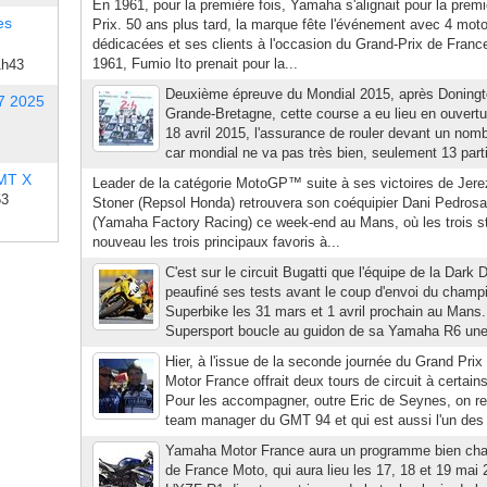
En 1961, pour la première fois, Yamaha s'alignait pour la premi
es
Prix. 50 ans plus tard, la marque fête l'événement avec 4 moto
dédicacées et ses clients à l'occasion du Grand-Prix de France
1961, Fumio Ito prenait pour la...
1h43
Deuxième épreuve du Mondial 2015, après Doningt
7 2025
Grande-Bretagne, cette course a eu lieu en ouvertu
18 avril 2015, l'assurance de rouler devant un nom
car mondial ne va pas très bien, seulement 13 part
 MT X
Leader de la catégorie MotoGP™ suite à ses victoires de Jerez
53
Stoner (Repsol Honda) retrouvera son coéquipier Dani Pedrosa
(Yamaha Factory Racing) ce week-end au Mans, où les trois sta
nouveau les trois principaux favoris à...
C'est sur le circuit Bugatti que l'équipe de la Dar
peaufiné ses tests avant le coup d'envoi du champ
Superbike les 31 mars et 1 avril prochain au Mans. 
Supersport boucle au guidon de sa Yamaha R6 une p
Hier, à l'issue de la seconde journée du Grand Pr
Motor France offrait deux tours de circuit à certain
Pour les accompagner, outre Eric de Seynes, on re
team manager du GMT 94 et qui est aussi l'un des 
Yamaha Motor France aura un programme bien cha
de France Moto, qui aura lieu les 17, 18 et 19 mai