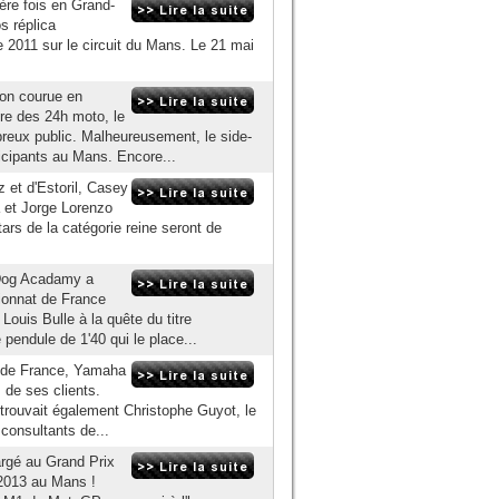
ère fois en Grand-
s réplica
 2011 sur le circuit du Mans. Le 21 mai
on courue en
re des 24h moto, le
breux public. Malheureusement, le side-
icipants au Mans. Encore...
 et d'Estoril, Casey
 et Jorge Lorenzo
rs de la catégorie reine seront de
k Dog Acadamy a
ionnat de France
Louis Bulle à la quête du titre
endule de 1'40 qui le place...
ix de France, Yamaha
s de ses clients.
trouvait également Christophe Guyot, le
consultants de...
rgé au Grand Prix
 2013 au Mans !