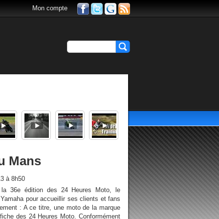
Mon compte
au Mans
3 à 8h50
 la 36e édition des 24 Heures Moto, le
 Yamaha pour accueillir ses clients et fans
nement : A ce titre, une moto de la marque
affiche des 24 Heures Moto. Conformément