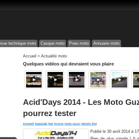
vue technique moto
Casque moto
Pneu moto
Annuaire moto
Accueil
>
Actualité moto
Quelques vidéos qui devraient vous plaire
Acid'Days 2014 - Les Moto Gu
pourrez tester
triumph
kawasaki
ktm
bresse
moto guzzi
wheels fest
Publié le
30 avril 2014 à 1
Rien de plus simple ! Il 