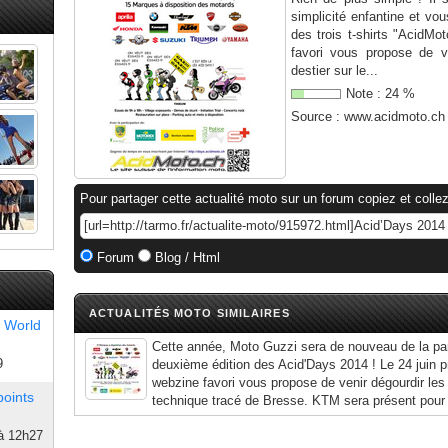
simplicité enfantine et vo
des trois t-shirts "AcidMo
favori vous propose de ve
destier sur le...
Note :
24
%
Source :
www.acidmoto.ch
Pour partager cette actualité moto sur un forum copiez et collez
Forum
Blog / Html
ACTUALITÉS MOTO SIMILAIRES
 World
Cette année, Moto Guzzi sera de nouveau de la par
9
deuxième édition des Acid'Days 2014 ! Le 24 juin p
webzine favori vous propose de venir dégourdir les b
points
technique tracé de Bresse. KTM sera présent pour 
à 12h27