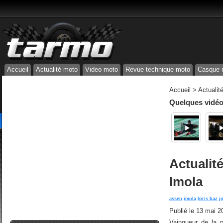
Accueil
Actualité moto
Video moto
Revue technique moto
Casque 
Accueil
>
Actualit
Quelques vidéos
Actualité
Imola
assen
imola
loris baz
j
Publié le
13 mai 2
Vainqueur de la 