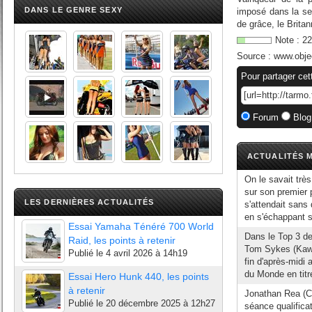
DANS LE GENRE SEXY
imposé dans la sec
de grâce, le Britan
Note :
22
Source :
www.obje
Pour partager cet
Forum
Blog
ACTUALITÉS M
On le savait très
sur son premier 
LES DERNIÈRES ACTUALITÉS
s'attendait sans
en s'échappant se
Essai Yamaha Ténéré 700 World
Dans le Top 3 de
Raid, les points à retenir
Tom Sykes (Kawa
Publié le
4 avril 2026 à 14h19
fin d'après-midi
du Monde en titre
Essai Hero Hunk 440, les points
à retenir
Jonathan Rea (Ca
Publié le
20 décembre 2025 à 12h27
séance qualifica