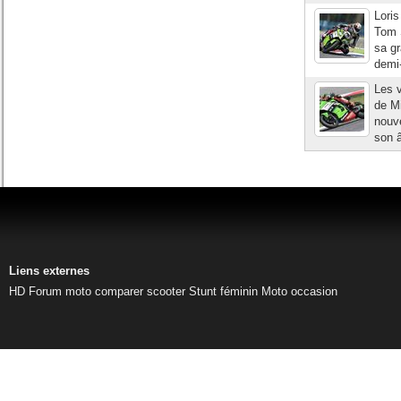
Loris
Tom S
sa gr
demi-
Les v
de Mi
nouve
son â
Liens externes
HD
Forum moto
comparer scooter
Stunt féminin
Moto occasion