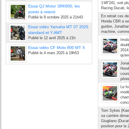
1'48''241, soit p
Essai QJ Motor SRK800, les
Racing Ducati, le
points à retenir
En retrait ces d
Publié le
8 octobre 2025 à 21h43
Honda CBR a semb
guidon, Jonathan
Essai vidéo Yamaha MT 07 2025
machine, comme i
standard et Y AMT
Publié le
12 avril 2025 à 21h
Imola
doub
Essai vidéo CF Moto 800 MT X
2014.
Publié le
4 mars 2025 à 19h53
qu'en
Jona
Hond
cour
pilot
Le fo
modèl
cham
concr
Tom Sykes (Kawas
sa carrière dima
Giugliano (Ducat
position pour la 