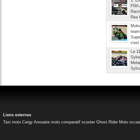
1. L
FRA 
Raci
Rea 
Moti
team 
Super
s'est
La 1
Syke
Melan
Sylva
Liens externes
Taxi moto Cergy
Annuaire moto
comparatif scooter
Ghost Rider
Moto occas