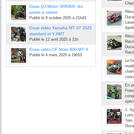
Chaz
Essai QJ Motor SRK800, les
Résul
points à retenir
Duca
Publié le
8 octobre 2025 à 21h43
Lave
Essai vidéo Yamaha MT 07 2025
April
standard et Y AMT
Résul
Publié le
12 avril 2025 à 21h
Raci
Ducat
Essai vidéo CF Moto 800 MT X
Raci
Publié le
4 mars 2025 à 19h53
Le fo
modèl
cham
concr
En pr
Fran
conqu
spéci
1- Sy
Lori
Tom 
Duca