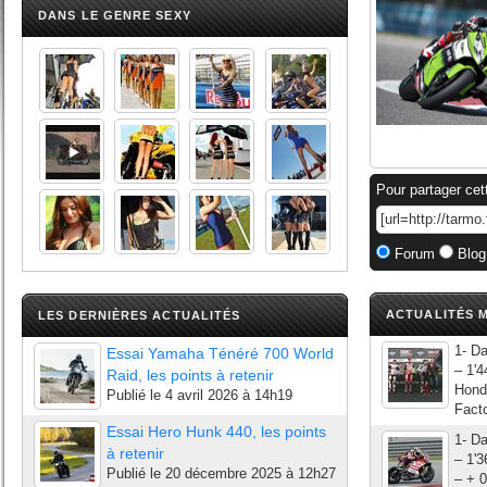
DANS LE GENRE SEXY
Pour partager cet
Forum
Blog
ACTUALITÉS M
LES DERNIÈRES ACTUALITÉS
1- D
Essai Yamaha Ténéré 700 World
– 1'
Raid, les points à retenir
Hond
Publié le
4 avril 2026 à 14h19
Fact
Essai Hero Hunk 440, les points
1- D
à retenir
– 1'
Publié le
20 décembre 2025 à 12h27
– + 0