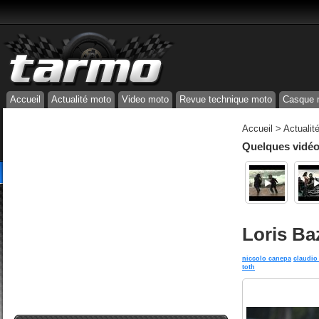
Accueil
Actualité moto
Video moto
Revue technique moto
Casque 
Accueil
>
Actualit
Quelques vidéos
Loris Ba
niccolo canepa
claudio 
toth