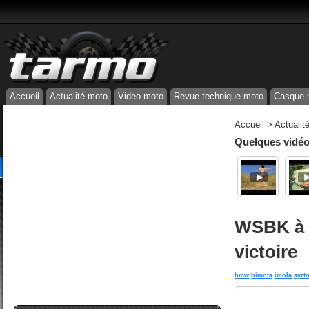
Accueil
Actualité moto
Video moto
Revue technique moto
Casque 
Accueil
>
Actualit
Quelques vidéos
WSBK à I
victoire
bmw
bimota
imola
ayrt