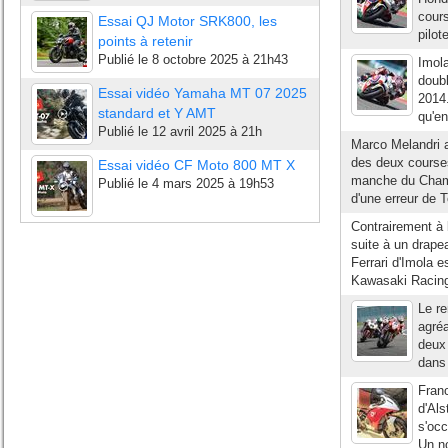
cour
Essai QJ Motor SRK800, les
pilot
points à retenir
Publié le
8 octobre 2025 à 21h43
Imola
doub
Essai vidéo Yamaha MT 07 2025
2014.
standard et Y AMT
qu'en
Publié le
12 avril 2025 à 21h
Marco Melandri a
des deux course
Essai vidéo CF Moto 800 MT X
manche du Champi
Publié le
4 mars 2025 à 19h53
d'une erreur de
Contrairement à l
suite à un drape
Ferrari d'Imola e
Kawasaki Racing
Le r
agréa
deux
dans 
Fran
d'Als
s'occ
Un no