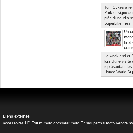
Tom Sykes a rem
Park et signe so
près d'une vila
Superbike Très r
Un de
mond
final
derni
Le week-end du 
lors d'une visite
représentant le
Honda World Supe
Liens externes
accessoires HD
Forum moto
comparer moto
Fiches permis moto
Vendre m