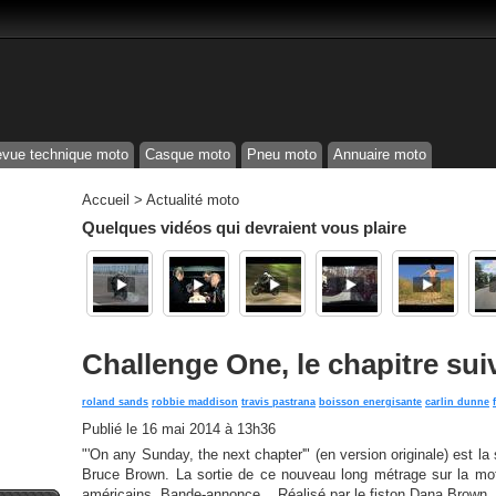
vue technique moto
Casque moto
Pneu moto
Annuaire moto
Accueil
>
Actualité moto
Quelques vidéos qui devraient vous plaire
Challenge One, le chapitre sui
roland sands
robbie maddison
travis pastrana
boisson energisante
carlin dunne
Publié le
16 mai 2014 à 13h36
"'On any Sunday, the next chapter'" (en version originale) est la
Bruce Brown. La sortie de ce nouveau long métrage sur la mo
américains. Bande-annonce... Réalisé par le fiston Dana Brown, l