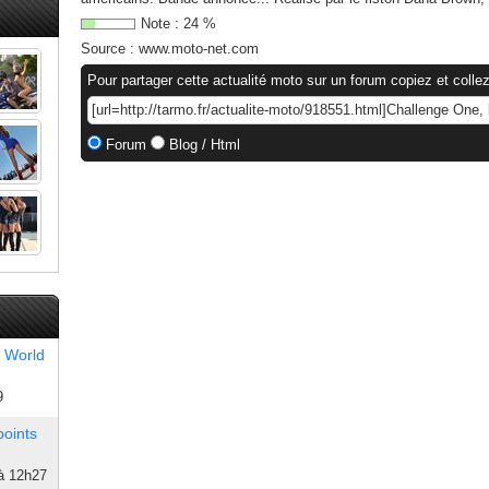
Note :
24
%
Source :
www.moto-net.com
Pour partager cette actualité moto sur un forum copiez et collez
Forum
Blog / Html
 World
9
points
à 12h27