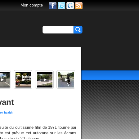
Mon compte
vant
for health
 suite du cultissime film de 1971 tourné par
to est prévue cet automne sur les écrans
a suite de "Challenge...