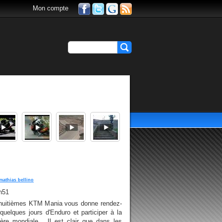
Mon compte
mathias bellino
h51
s huitièmes KTM Mania vous donne rendez-
uelques jours d'Enduro et participer à la
ère mondiale... Il est clair que dans les