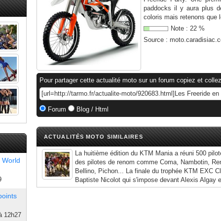
paddocks il y aura plus 
coloris mais retenons que l
Note :
22
%
Source :
moto.caradisiac.
Pour partager cette actualité moto sur un forum copiez et collez
Forum
Blog / Html
ACTUALITÉS MOTO SIMILAIRES
La huitième édition du KTM Mania a réuni 500 pilot
 World
des pilotes de renom comme Coma, Nambotin, Ren
Bellino, Pichon... La finale du trophée KTM EXC C
9
Baptiste Nicolot qui s'impose devant Alexis Algay et
points
à 12h27