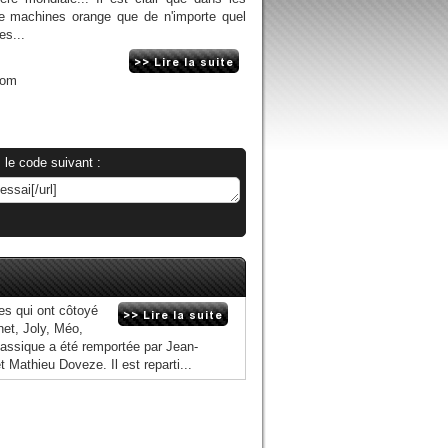
de machines orange que de n'importe quel
es...
com
 le code suivant :
es qui ont côtoyé
et, Joly, Méo,
lassique a été remportée par Jean-
 Mathieu Doveze. Il est reparti...