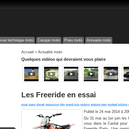
vue technique moto
Casque moto
Pneu moto
Annuaire moto
Accueil
>
Actualité moto
Quelques vidéos qui devraient vous plaire
Les Freeride en essai
essai
mans
ducati
motocross
ktm
grand prix
enduro
antoine meo
mickael pichon
Publié le
24 mai 2014 à 20
Du 31 mai au 1er juin le
vous dans le Cantal pour q
Freeride Party. Une premi