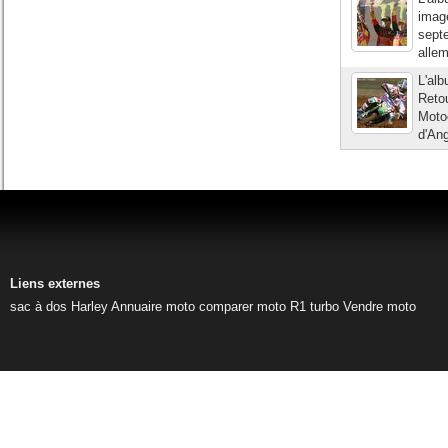
image
septe
allem
L'al
Retou
Motoc
d'An
Liens externes
sac à dos Harley
Annuaire moto
comparer moto
R1 turbo
Vendre moto