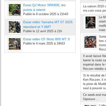
Essai QJ Motor SRK800, les
La saison 2010 d
points à retenir
mv.com vous pro
Publié le
8 octobre 2025 à 21h43
Le M
start
Essai vidéo Yamaha MT 07 2025
meill
standard et Y AMT
mais 
Publié le
12 avril 2025 à 21h
Sorte
Essai vidéo CF Moto 800 MT X
lors 
Publié le
4 mars 2025 à 19h53
mondi
Rocze
Il avait laissé fi
barrer la route 
impérial dans le
Roczen réédite 
Si le résultat d
Ken Roczen, il n'
la piste de Mudd
seul à pouvoir su
Ce week-end mar
l'épreuve ...
L'al