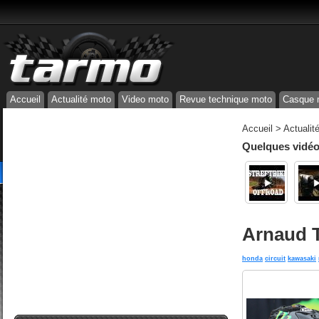
Accueil
Actualité moto
Video moto
Revue technique moto
Casque 
Accueil
>
Actualit
Quelques vidéos
Arnaud T
honda
circuit
kawasaki