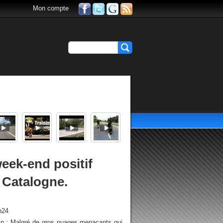
Mon compte
eek-end positif
 Catalogne.
h24
uin : Malgré de gros nuages menaçants qui