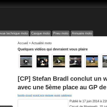
vue technique moto
Casque moto
Pneu moto
Annuaire moto
Accueil
>
Actualité moto
Quelques vidéos qui devraient vous plaire
[CP] Stefan Bradl conclut un w
avec une 5ème place au GP de
honda
circuit
grand prix
motogp
assen
catalogne
Publié le
17 juin 2014 à 21
Circuit de Montmeló, 15 j