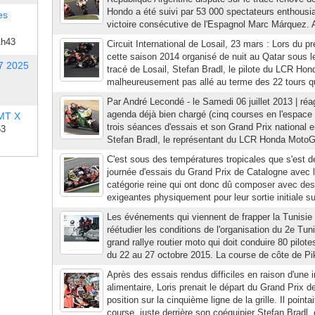
Hondo a été suivi par 53 000 spectateurs enthousias
es
victoire consécutive de l'Espagnol Marc Márquez. A
1h43
Circuit International de Losail, 23 mars : Lors du p
cette saison 2014 organisé de nuit au Qatar sous l
7 2025
tracé de Losail, Stefan Bradl, le pilote du LCR H
malheureusement pas allé au terme des 22 tours qu
Par André Lecondé - le Samedi 06 juillet 2013 | réa
agenda déjà bien chargé (cinq courses en l'espace
 MT X
trois séances d'essais et son Grand Prix national 
53
Stefan Bradl, le représentant du LCR Honda MotoGP 
C'est sous des températures tropicales que s'est d
journée d'essais du Grand Prix de Catalogne avec l
catégorie reine qui ont donc dû composer avec des 
exigeantes physiquement pour leur sortie initiale sur
Les événements qui viennent de frapper la Tunisie 
réétudier les conditions de l'organisation du 2e Tun
grand rallye routier moto qui doit conduire 80 pilo
du 22 au 27 octobre 2015. La course de côte de Pi
Après des essais rendus difficiles en raison d'une i
alimentaire, Loris prenait le départ du Grand Prix 
position sur la cinquième ligne de la grille. Il point
course, juste derrière son coéquipier Stefan Bradl, o