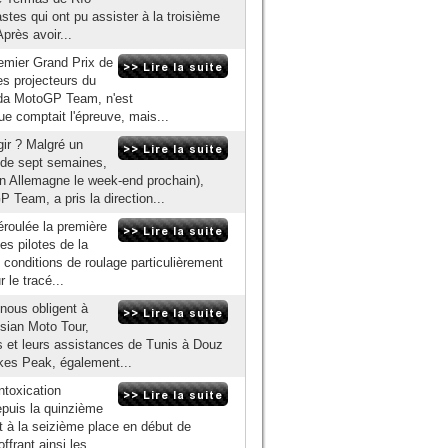
tes qui ont pu assister à la troisième
près avoir...
remier Grand Prix de
es projecteurs du
onda MotoGP Team, n'est
e comptait l'épreuve, mais...
gir ? Malgré un
 de sept semaines,
en Allemagne le week-end prochain),
Team, a pris la direction...
éroulée la première
es pilotes de la
conditions de roulage particulièrement
 le tracé...
nous obligent à
isian Moto Tour,
tes et leurs assistances de Tunis à Douz
kes Peak, également...
ntoxication
depuis la quinzième
ait à la seizième place en début de
ffrant ainsi les...