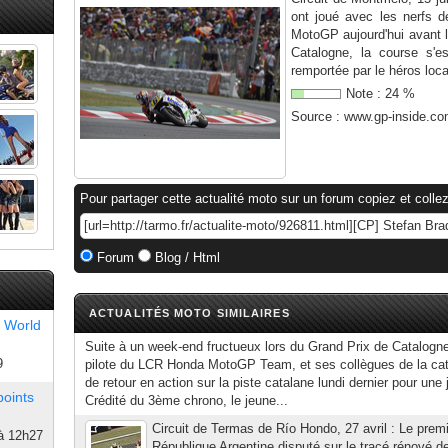
ont joué avec les nerfs d
MotoGP aujourd'hui avant l
Catalogne, la course s'e
remportée par le héros local
Note :
24
%
Source :
www.gp-inside.c
Pour partager cette actualité moto sur un forum copiez et collez
Forum
Blog / Html
ACTUALITÉS MOTO SIMILAIRES
 World
Suite à un week-end fructueux lors du Grand Prix de Catalogne
9
pilote du LCR Honda MotoGP Team, et ses collègues de la caté
de retour en action sur la piste catalane lundi dernier pour un
points
Crédité du 3ème chrono, le jeune...
Circuit de Termas de Río Hondo, 27 avril : Le premi
à 12h27
République Argentine disputé sur le tracé rénové 