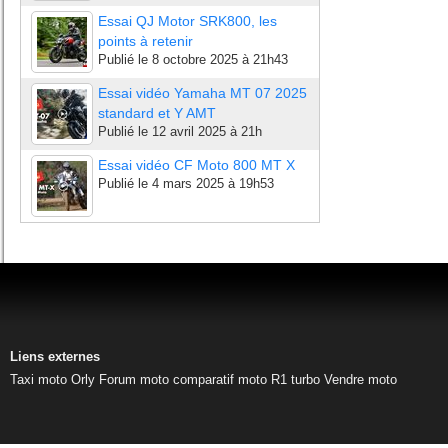
Essai QJ Motor SRK800, les
points à retenir
Publié le
8 octobre 2025 à 21h43
Essai vidéo Yamaha MT 07 2025
standard et Y AMT
Publié le
12 avril 2025 à 21h
Essai vidéo CF Moto 800 MT X
Publié le
4 mars 2025 à 19h53
Liens externes
Taxi moto Orly
Forum moto
comparatif moto
R1 turbo
Vendre moto