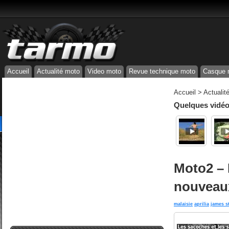
Accueil
Actualité moto
Video moto
Revue technique moto
Casque 
Accueil
>
Actualit
Quelques vidéos
Moto2 – 
nouveau
malaisie
aprilia
james s