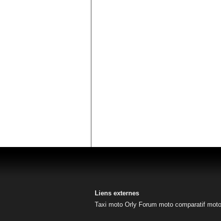
Liens externes
Taxi moto Orly
Forum moto
comparatif mot