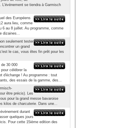
s. L'évènement se tiendra à Garmisch
uel des Européens
2012 aura lieu, comme
u 6 au 8 juillet. Au programme, comme
 dizaines...
non seulement tester
encontrer un grand
st le cas, vous êtes fin prêt pour les
 de 30 000
our célébrer la
 et d'échange ! Au programme : tout
ants, des essais de la gamme, des...
rmisch-
our être précis). Les
vous pour la grand messe bavaroise
s kilos de charcuterie. Dans une...
 évènement durant
asser quelques jours
écis. Pour cette 15ième edition des