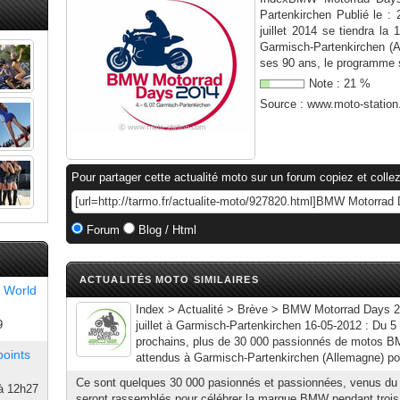
Partenkirchen Publié le :
juillet 2014 se tiendra 
Garmisch-Partenkirchen (A
ses 90 ans, le programme s
Note :
21
%
Source :
www.moto-statio
Pour partager cette actualité moto sur un forum copiez et collez
Forum
Blog / Html
ACTUALITÉS MOTO SIMILAIRES
 World
Index > Actualité > Brève > BMW Motorrad Days 2
9
juillet à Garmisch-Partenkirchen 16-05-2012 : Du 5 a
prochains, plus de 30 000 passionnés de motos B
points
attendus à Garmisch-Partenkirchen (Allemagne) p
Ce sont quelques 30 000 pasionnés et passionnées, venus du 
à 12h27
seront rassemblés pour célébrer la marque BMW pendant trois 