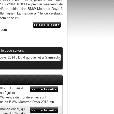
 23/06/2014 16:00 Le premier week-end de
la 14ème édition des BMW Motorrad Days à
llemagne). La marque à l'Hélice célébrant
era riche en...
n.com
 le code suivant :
012 : Du 5 au 9
u 9 juillet
MW venus du monde entier sont
our les BMW Motorrad Days 2012. Au...
monde entier, qui
jours de fête, de