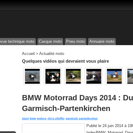
vue technique moto
Casque moto
Pneu moto
Annuaire moto
Accueil
>
Actualité moto
Quelques vidéos qui devraient vous plaire
BMW Motorrad Days 2014 : Du 4
Garmisch-Partenkirchen
stunt
bmw
enduro
chris pfeiffer
garmisch partenkirchen
Publié le
24 juin 2014 à 19
IndexBMW Motorrad Days