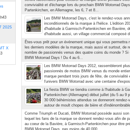
convivialité et d'échange lors du prochain BMW Motorrad Day
es
Partenkirchen, en Allemagne, les 6, 7 et 8...
1h43
Les BMW Motorrad Days, c'est le rendez-vous ann
inconditionnels de la marque à l'hélice. L'édition 
7 2025
d'habitude à Garmisch-Partenkirchen en Bavière, d
d'habitude aussi, un village commercial composé de
Êtes-vous prêt pour un événement unique qui vous permettra 
les derniers modèles de la marque, mais aussi et surtout, de r
 MT X
nombre de passionnés venus des quatre coins du monde ? Si c'e
53
BMW Motorrad Days ! Du 4 au 6...
Les BMW Motorrad Days 2012, rassembleront plus
passionnés de motos BMW venus du monde entier p
marque pendant trois jours de fête, de convivialité
l'univers BMW Motorrad avec une centaine d'expos
La fiesta BMW se tiendra comme à l'habitude à Ga
Partenkirchen (Allemagne) début juillet (du 5 au 9 p
30 000 béhèmistes attendus se donneront rendez-
autour de moult chopes de bière et d'indénombrable
Comme Triumph et Ducati, BMW Motorrad possède aussi son
lequel les fans de la marque se donnent rendez-vous afin de p
au coeur de la Bavière, à Garmisch-Partenkirchen pour être pr
BMW Motorrad Days, pas moins de 40 000...