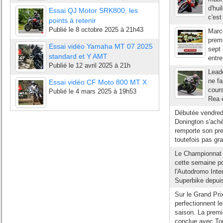
d'hui
Essai QJ Motor SRK800, les
c'es
points à retenir
Publié le
8 octobre 2025 à 21h43
Marco
prem
Essai vidéo Yamaha MT 07 2025
sept 
standard et Y AMT
entre
Publié le
12 avril 2025 à 21h
Lead
ne fa
Essai vidéo CF Moto 800 MT X
cours
Publié le
4 mars 2025 à 19h53
Rea 
Débutée vendred
Donington s'achè
remporte son pre
toutefois pas gr
Le Championnat 
cette semaine po
l'Autodromo Inte
Superbike depuis 
Sur le Grand Prix
perfectionnent 
saison. La prem
conclue avec To