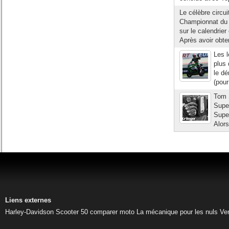
Le célèbre circu
Championnat du M
sur le calendrier
Après avoir obte
Les 
plus 
le dé
(pour
Tom 
Supe
Super
Alors
Liens externes
Harley-Davidson
Scooter 50
comparer moto
La mécanique pour les nuls
Ve