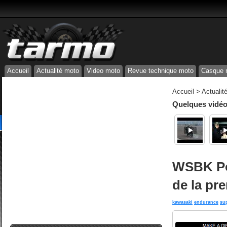
Accueil
Actualité moto
Video moto
Revue technique moto
Casque 
Accueil
>
Actualit
Quelques vidéos
WSBK Por
de la pr
kawasaki
endurance
su