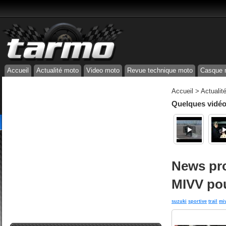
Accueil
Actualité moto
Video moto
Revue technique moto
Casque 
Accueil
>
Actualit
Quelques vidéos
News pro
MIVV pou
suzuki
sportive
trail
mi