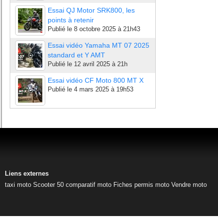
Essai QJ Motor SRK800, les
points à retenir
Publié le
8 octobre 2025 à 21h43
Essai vidéo Yamaha MT 07 2025
standard et Y AMT
Publié le
12 avril 2025 à 21h
Essai vidéo CF Moto 800 MT X
Publié le
4 mars 2025 à 19h53
Liens externes
taxi moto
Scooter 50
comparatif moto
Fiches permis moto
Vendre moto