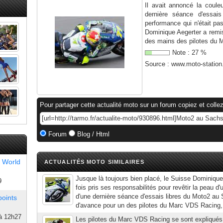
Il avait annoncé la coul
dernière séance d'essai
performance qui n'était p
Dominique Aegerter a remis 
des mains des pilotes du M
Note :
27
%
Source :
www.moto-statio
Pour partager cette actualité moto sur un forum copiez et collez
Forum
Blog / Html
 World
ACTUALITÉS MOTO SIMILAIRES
Jusque là toujours bien placé, le Suisse Dominique
9
fois pris ses responsabilités pour revêtir la peau d'
d'une dernière séance d'essais libres du Moto2 au 
points
d'avance pour un des pilotes du Marc VDS Racing, c
à 12h27
Les pilotes du Marc VDS Racing se sont expliqués