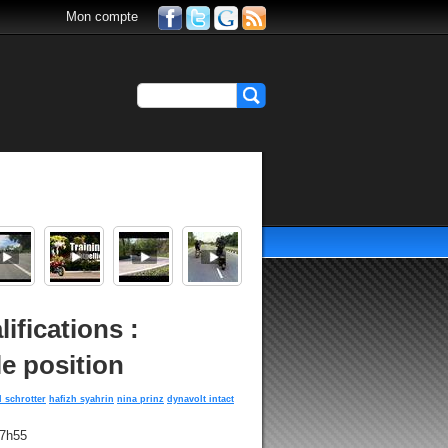
Mon compte
ifications :
e position
 schrotter
hafizh syahrin
nina prinz
dynavolt intact
17h55