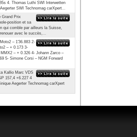
85s 4. Thomas Luthi SWI Interwetten
Aegerter SWI Technomag carXpert...
e Grand Prix
pole-position et sa
n qui comble par ailleurs la Suisse,
 renouer avec le succès,...
Moto2 – 1'36.883 2-
o2 – + 0.173 3-
r MMX2 – + 0.326 4- Johann Zarco –
69 5- Simone Corsi – NGM Forward
ka Kallio Marc VDS
GP 157,4 +6.227 4
inique Aegerter Technomag carXpert