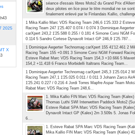
séance d'essais libres Moto2 du Grand Prix d'All
es
deux pilotes en lice pour le titre mondial ne se son
finalement enlevé par le Finlandais Kallio, challeng
1h43
1 Mika Kallio Marc VDS Racing Team 246,6 1'25.333 2 Este
7 2025
Racing Team 247 1'25.407 0.074 / 0.074 3 Dominique Aegert
carXpert 243,2 1'25.588 0.255 / 0.181 4 Simone Corsi NGM Fo
0.114 5 Sandro Cortese Dynavolt Intact GP 246,9 1'25.787...
1 Dominique Aegerter Technomag carXpert 155 41'12.461 2 Mi
 MT X
Racing Team 155 +0.091 3 Simone Corsi NGM Forward Racing
53
Esteve Rabat Marc VDS Racing Team 154,3 +10.666 5 Maveric
154,2 +11.418 6 Franco Morbidelli Italtrans Racing Team...
1 Dominique Aegerter Technomag carXpert 245,3 1'25.014 2 M
Racing Team 247,1 1'25.025 0.011 / 0.011 3 Johann Zarco Air
1'25.241 0.227 / 0.216 4 Jordi Torres Mapfre Aspar Team Moto
Rabat Marc VDS Racing Team 248,6...
1. Mika Kallio FIN Marc VDS Racing Team (Kalex)
Thomas Luthi SWI Interwetten Paddock Moto2 (Sut
Esteve Rabat SPA Marc VDS Racing Team (Kalex)
Dynavolt Intact GP (Kalex) 2m 3.509s 5. Jonas 
6....
1. Esteve Rabat SPA Marc VDS Racing Team (Kal
Mika Kallio FIN Marc VDS Racing Team (Kalex) 4