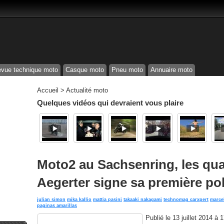
vue technique moto
Casque moto
Pneu moto
Annuaire moto
Accueil
>
Actualité moto
Quelques vidéos qui devraient vous plaire
Moto2 au Sachsenring, les qual
Aegerter signe sa première pol
julian simon
mika kallio
mattia pasini
takaaki nakagami
technomag carxpert
marcel
paginas amarillas
Publié le
13 juillet 2014 à 