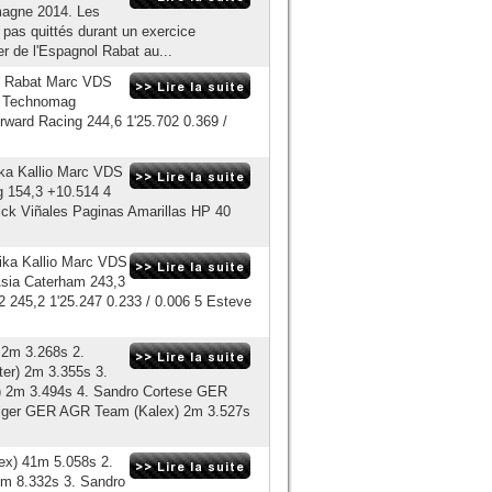
emagne 2014. Les
t pas quittés durant un exercice
er de l'Espagnol Rabat au...
ve Rabat Marc VDS
er Technomag
rward Racing 244,6 1'25.702 0.369 /
ka Kallio Marc VDS
 154,3 +10.514 4
k Viñales Paginas Amarillas HP 40
ika Kallio Marc VDS
Asia Caterham 243,3
2 245,2 1'25.247 0.233 / 0.006 5 Esteve
 2m 3.268s 2.
er) 2m 3.355s 3.
 2m 3.494s 4. Sandro Cortese GER
Folger GER AGR Team (Kalex) 2m 3.527s
ex) 41m 5.058s 2.
1m 8.332s 3. Sandro