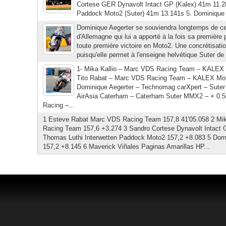
Cortese GER Dynavolt Intact GP (Kalex) 41m 11.2
Paddock Moto2 (Suter) 41m 13.141s 5. Dominique 
Dominique Aegerter se souviendra longtemps de c
d'Allemagne qui lui a apporté à la fois sa première 
toute première victoire en Moto2. Une concrétisatio
puisqu'elle permet à l'enseigne helvétique Suter de
1- Mika Kallio – Marc VDS Racing Team – KALEX 
Tito Rabat – Marc VDS Racing Team – KALEX Mot
Dominique Aegerter – Technomag carXpert – Sute
AirAsia Caterham – Caterham Suter MMX2 – + 0.5
Racing –...
1 Esteve Rabat Marc VDS Racing Team 157,8 41'05.058 2 Mi
Racing Team 157,6 +3.274 3 Sandro Cortese Dynavolt Intact 
Thomas Luthi Interwetten Paddock Moto2 157,2 +8.083 5 Dom
157,2 +8.145 6 Maverick Viñales Paginas Amarillas HP...