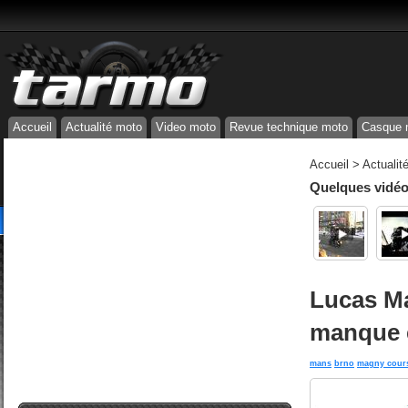
Accueil
Actualité moto
Video moto
Revue technique moto
Casque 
Accueil
>
Actualit
Quelques vidéos
Lucas Ma
manque e
mans
brno
magny cour