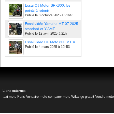
Essai QJ Motor SRK800, les
points à retenir
Publié le
8 octobre 2025 à 21h43
Essai vidéo Yamaha MT 07 2025
standard et Y AMT
Publié le
12 avril 2025 à 21h
Essai vidéo CF Moto 800 MT X
Publié le
4 mars 2025 à 19h53
Liens externes
taxi moto Paris
Annuaire moto
comparer moto
Wikango gratuit
Vendre moto