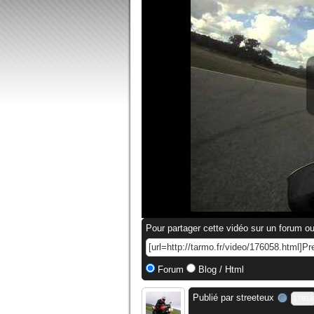
Pour partager cette vidéo sur un forum ou
Forum
Blog / Html
Publié par
streeteux
17818