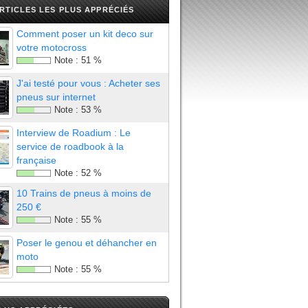
RTICLES LES PLUS APPRÉCIÉS
Comment poser un kit deco sur
votre motocross
Note :
51
%
J'ai testé pour vous : Acheter ses
pneus sur internet
Note :
53
%
Interview de Roadium : Le
service de roadbook à la
française
Note :
52
%
10 Trains de pneus à moins de
250 €
Note :
55
%
Poser le genou et déhancher en
moto
Note :
55
%