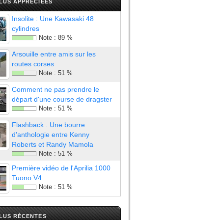
LUS APPRÉCIÉES
Insolite : Une Kawasaki 48
cylindres
Note :
89
%
Arsouille entre amis sur les
routes corses
Note :
51
%
Comment ne pas prendre le
départ d'une course de dragster
Note :
51
%
Flashback : Une bourre
d'anthologie entre Kenny
Roberts et Randy Mamola
Note :
51
%
Première vidéo de l'Aprilia 1000
Tuono V4
Note :
51
%
PLUS RÉCENTES