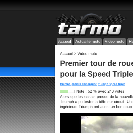
Accueil
Actualité moto
Video moto
Re
Accueil
>
Video moto
Premier tour de roue
pour la Speed Tripl
triumph
camera embarquee
triumph speed triple
Note :
52
%
avec
243
votes
Alors que les essais presse de la nouvel
Triumph a pu tester la bête sur circuit. U
ingénieurs Triumph ont aussi un bon coup 