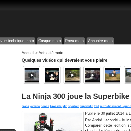
vue technique moto
Casque moto
Pneu moto
Annuaire moto
Accueil
>
Actualité moto
Quelques vidéos qui devraient vous plaire
La Ninja 300 joue la Superbike
cross
yamaha
honda
kawasaki
ktm
sportive
superbike
trail
refroidissement liquide
Publié le
30 juillet 2014 à 
Par André Lecondé - le Mar
Comparer cette édition s
standard relèvera du jeu de