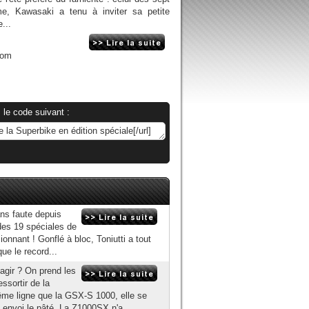
e, Kawasaki a tenu à inviter sa petite
...
com
 le code suivant :
ans faute depuis
 des 19 spéciales de
nnant ! Gonflé à bloc, Toniutti a tout
ue le record...
agir ? On prend les
ssortir de la
me ligne que la GSX-S 1000, elle se
 envoi le pâté. La Z1000SX n'a...