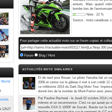
erreurs. Mais quand mêm
bombe lors de l'anniversaire
Note :
22
%
Source :
moto.caradisiac.
Pour partager cette actualité moto sur un forum copiez et collez
Forum
Blog / Html
ACTUALITÉS MOTO SIMILAIRES
Et de neuf pour Bouan. Le pilote Yamaha fait un s
 World
2006 et cerise sur le gâteau il met à son crédit 12
ce millésime 2014 du Dark Dog Moto Tour. Impressio
9
donné lors de la montée du Mont-Farron avec presq
Par Pauline Rachwal - le Jeudi 02 octobre 2014 | ré
points
mêmes et on recommence. C'est ce qui aurait pu re
nouvelle GSX-S 1000F de Suzuki. Basée sur la mê
à 12h27
destine en revanche plus sur le segment du GT qui