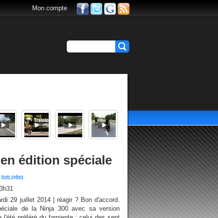
Mon compte
 en édition spéciale
tom sykes
13h31
di 29 juillet 2014 | réagir ? Bon d'accord.
péciale de la Ninja 300 avec sa version
 l'été préféré du farniente : celui des sept