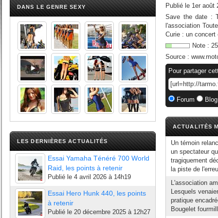
Publié le
1er août
DANS LE GENRE SEXY
Save the date : T
l'association Tout
Curie : un concert 
Note :
25
Source :
www.moto
Pour partager cet
Forum
Blog
ACTUALITÉS M
LES DERNIÈRES ACTUALITÉS
Un témoin relanc
un spectateur qu
Essai Yamaha Ténéré 700 World
tragiquement décé
Raid, les points à retenir
la piste de l'erre
Publié le
4 avril 2026 à 14h19
L'association am
Lesquels venaient
Essai Hero Hunk 440, les points
pratique encadré
à retenir
Bougelet fourmill
Publié le
20 décembre 2025 à 12h27