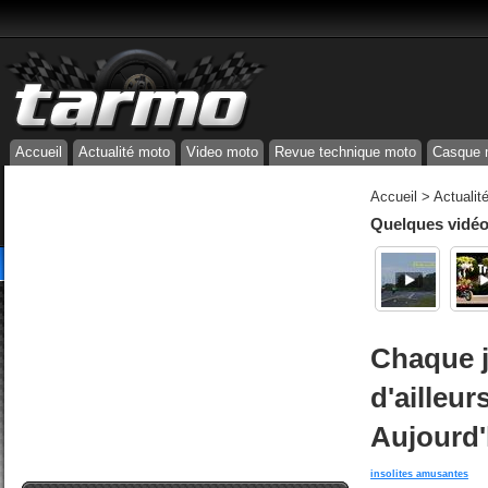
Accueil
Actualité moto
Video moto
Revue technique moto
Casque 
Accueil
>
Actualit
Quelques vidéos
Chaque j
d'ailleur
Aujourd'
insolites amusantes