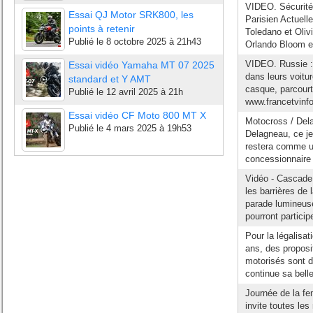
VIDEO. Sécurité 
Essai QJ Motor SRK800, les
Parisien Actuell
points à retenir
Toledano et Oliv
Publié le
8 octobre 2025 à 21h43
Orlando Bloom e
VIDEO. Russie : 
Essai vidéo Yamaha MT 07 2025
dans leurs voitu
standard et Y AMT
casque, parcourt 
Publié le
12 avril 2025 à 21h
www.francetvinfo.
Essai vidéo CF Moto 800 MT X
Motocross / Dela
Publié le
4 mars 2025 à 19h53
Delagneau, ce je
restera comme un
concessionnaire
Vidéo - Cascade 
les barrières de
parade lumineuse
pourront particip
Pour la légalisat
ans, des proposit
motorisés sont d
continue sa belle
Journée de la fe
invite toutes le