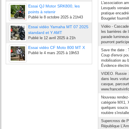
L'association am
Essai QJ Motor SRK800, les
Lesquels venaient
points à retenir
pratique encadré
Publié le
8 octobre 2025 à 21h43
Bougelet fourmill
Vidéo - Cascade 
Essai vidéo Yamaha MT 07 2025
les barrières de
standard et Y AMT
parade lumineuse
Publié le
12 avril 2025 à 21h
pourront particip
Essai vidéo CF Moto 800 MT X
Save the date : T
Publié le
4 mars 2025 à 19h53
Coup d'envoi pou
mobilisation au b
Évidence électri
VIDEO. Russie : 
dans leurs voitu
casque, parcourt 
www.francetvinfo.
Nouveau rendez-v
catégorie MX1, 
quelques soucis 
routière s'instal
Supercross de Pa
République L'Amé