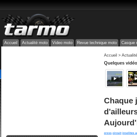
Accueil
Actualité moto
Video moto
Revue technique moto
Casque 
Accueil
>
Actualit
Quelques vidéos
Chaque j
d'ailleur
Aujourd'h
cross
circuit
insolites 