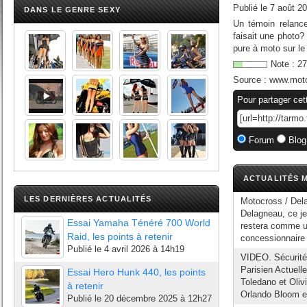
Publié le
7 août 2
DANS LE GENRE SEXY
Un témoin relance
faisait une photo?
pure à moto sur le c
Note :
27
Source :
www.moto
Pour partager cet
Forum
Blog
ACTUALITÉS M
LES DERNIÈRES ACTUALITÉS
Motocross / Dela
Delagneau, ce je
Essai Yamaha Ténéré 700 World
restera comme un
Raid, les points à retenir
concessionnaire
Publié le
4 avril 2026 à 14h19
VIDEO. Sécurité 
Parisien Actuell
Essai Hero Hunk 440, les points
Toledano et Oliv
à retenir
Orlando Bloom e
Publié le
20 décembre 2025 à 12h27