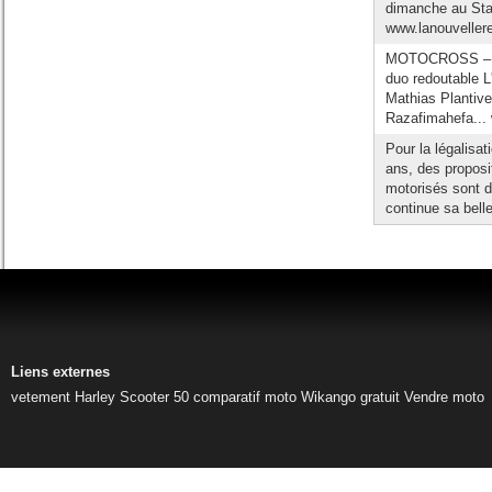
dimanche au Stad
www.lanouvellere
MOTOCROSS – Q
duo redoutable 
Mathias Plantive
Razafimahefa...
Pour la légalisat
ans, des proposit
motorisés sont d
continue sa belle
Liens externes
vetement Harley
Scooter 50
comparatif moto
Wikango gratuit
Vendre moto