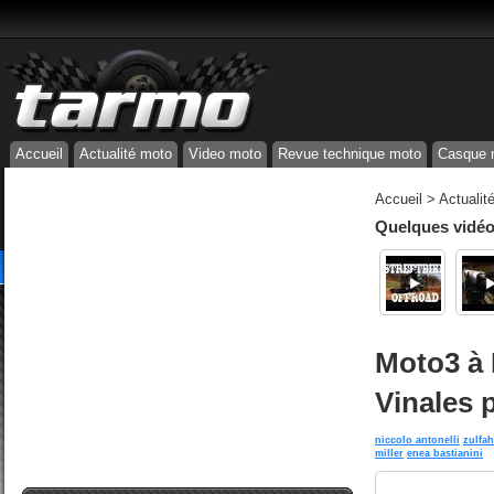
Accueil
Actualité moto
Video moto
Revue technique moto
Casque 
Accueil
>
Actualit
Quelques vidéos
Moto3 à I
Vinales 
niccolo antonelli
zulfa
miller
enea bastianini