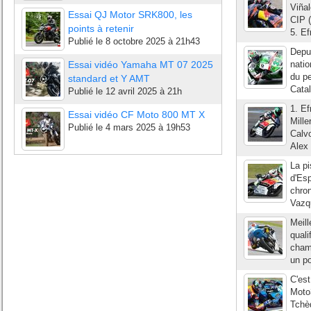
Viña
Essai QJ Motor SRK800, les
CIP 
points à retenir
5. E
Publié le
8 octobre 2025 à 21h43
Depui
Essai vidéo Yamaha MT 07 2025
natio
du pe
standard et Y AMT
Catal
Publié le
12 avril 2025 à 21h
1. E
Essai vidéo CF Moto 800 MT X
Mill
Publié le
4 mars 2025 à 19h53
Calv
Alex 
La pi
d'Esp
chron
Vazqu
Meill
quali
champ
un po
C'est
Moto
Tchèq