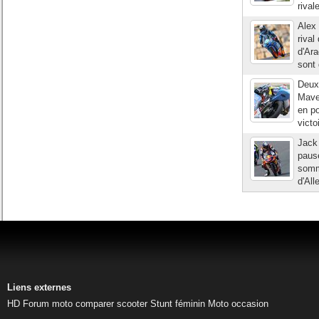
rival
Alex 
rival
d'Ar
sont 
Deux
Maver
en po
victo
Jack 
pause
somme
d'All
Liens externes
HD
Forum moto
comparer scooter
Stunt féminin
Moto occasion