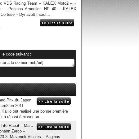
Marc VDS Racing Team – KALEX Moto2 – +
les – Paginas Amarillas HP 40 – KALEX
Cortese – Dynavolt Intact...
r
 le code suivant :
and Prix du Japon
5 cm3 en 2011.
a Kallio ont réalisé une bonne première
 a réussi à hisser sa...
 Tito Rabat – Marc
ohann Zarco –
3 3- Maverick Vinales – Paginas