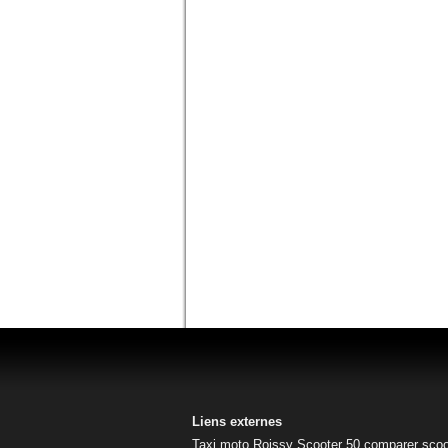
Liens externes
Taxi moto Roissy
Scooter 50
comparer scoo