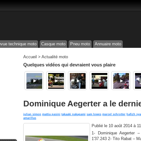
vue technique moto
Casque moto
Pneu moto
Annuaire moto
Accueil
>
Actualité moto
Quelques vidéos qui devraient vous plaire
Dominique Aegerter a le derni
julian simon
mattia pasini
takaaki nakagami
sam lowes
marcel schrotter
hafizh sy
amarillas
Publié le
10 août 2014 à 1
1- Dominique Aegerter 
1'37.243 2- Tito Rabat –