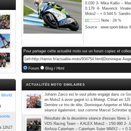
0.030 3- Mika Kallio – 
0.179 4- Maverick Vina
Moto2 – + 0.544 5- Sandro 
Note :
24
%
Source :
www.sport-bikes.f
Pour partager cette actualité moto sur un forum copiez et collez
Forum
Blog / Html
ACTUALITÉS MOTO SIMILAIRES
Johann Zarco est le seul pilote engagé dans ce Gr
 World
en Moto2 à avoir gagné ici à Motegi. C'était en 12
Derrière ce trio de tête, Dominique Aegerter et Mik
9
séance également, tout comme Marcel Schrotter qui
points
Résultats de la deuxième séance d'essais libres 1-
VDS Racing Team – KALEX Moto2 – 1'50.990 2- J
à 12h27
AirAsia Caterham – Caterham Suter MMX2 – + 0.32