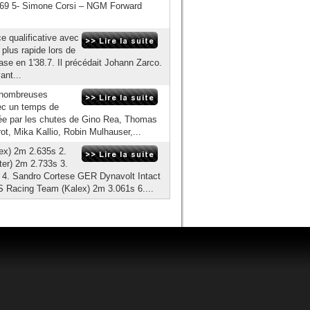
69 5- Simone Corsi – NGM Forward
e qualificative avec
e plus rapide lors de
base en 1'38.7. Il précédait Johann Zarco.
ant...
e nombreuses
ec un temps de
ée par les chutes de Gino Rea, Thomas
ot, Mika Kallio, Robin Mulhauser,...
x) 2m 2.635s 2.
er) 2m 2.733s 3.
. Sandro Cortese GER Dynavolt Intact
 Racing Team (Kalex) 2m 3.061s 6....