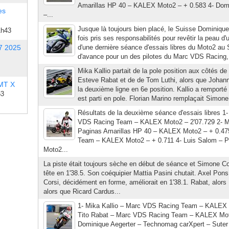
Amarillas HP 40 – KALEX Moto2 – + 0.583 4- Dom
es
–...
Jusque là toujours bien placé, le Suisse Dominique
1h43
fois pris ses responsabilités pour revêtir la peau d'
7 2025
d'une dernière séance d'essais libres du Moto2 au 
d'avance pour un des pilotes du Marc VDS Racing, c
Mika Kallio partait de la pole position aux côtés de
Esteve Rabat et de de Tom Luthi, alors que Johann
 MT X
la deuxième ligne en 6e position. Kallio a remporté
53
est parti en pole. Florian Marino remplaçait Simone 
Résultats de la deuxième séance d'essais libres 1-
VDS Racing Team – KALEX Moto2 – 2'07.729 2- Ma
Paginas Amarillas HP 40 – KALEX Moto2 – + 0.475
Team – KALEX Moto2 – + 0.711 4- Luis Salom – P
Moto2...
La piste était toujours sèche en début de séance et Simone Cors
tête en 1'38.5. Son coéquipier Mattia Pasini chutait. Axel Pons 
Corsi, décidément en forme, améliorait en 1'38.1. Rabat, alors 18
alors que Ricard Cardus...
1- Mika Kallio – Marc VDS Racing Team – KALEX 
Tito Rabat – Marc VDS Racing Team – KALEX Mot
Dominique Aegerter – Technomag carXpert – Sute