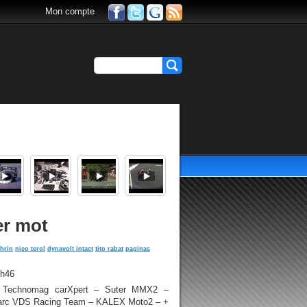
Mon compte
er mot
ahrin
nico terol
dynavolt intact
tito rabat
paginas
1h46
– Technomag carXpert – Suter MMX2 –
 Marc VDS Racing Team – KALEX Moto2 – +