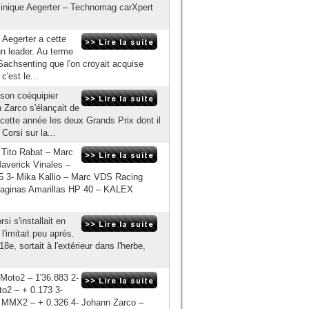
inique Aegerter – Technomag carXpert
 Aegerter a cette
un leader. Au terme
Sachsenting que l'on croyait acquise
'est le...
 son coéquipier
 Zarco s'élançait de
 cette année les deux Grands Prix dont il
Corsi sur la...
 Tito Rabat – Marc
verick Vinales –
 3- Mika Kallio – Marc VDS Racing
aginas Amarillas HP 40 – KALEX
i s'installait en
l'imitait peu après.
e, sortait à l'extérieur dans l'herbe,
Moto2 – 1'36.883 2-
o2 – + 0.173 3-
r MMX2 – + 0.326 4- Johann Zarco –