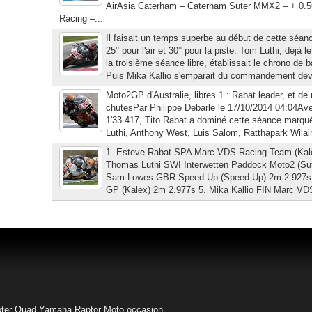
AirAsia Caterham – Caterham Suter MMX2 – + 0.5
Racing –...
Il faisait un temps superbe au début de cette séanc
25° pour l'air et 30° pour la piste. Tom Luthi, déjà l
la troisième séance libre, établissait le chrono de 
Puis Mika Kallio s'emparait du commandement dev
Moto2GP d'Australie, libres 1 : Rabat leader, et d
chutesPar Philippe Debarle le 17/10/2014 04:04Av
1'33.417, Tito Rabat a dominé cette séance marqu
Luthi, Anthony West, Luis Salom, Ratthapark Wilair
1. Esteve Rabat SPA Marc VDS Racing Team (Kale
Thomas Luthi SWI Interwetten Paddock Moto2 (Sut
Sam Lowes GBR Speed Up (Speed Up) 2m 2.927s 4
GP (Kalex) 2m 2.977s 5. Mika Kallio FIN Marc VDS
ter
Quad Yamaha Raptor
Moto occasion