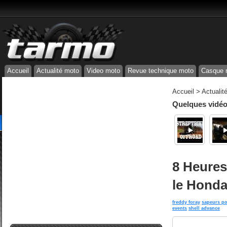
Accueil
Actualité moto
Video moto
Revue technique moto
Casque 
Accueil
>
Actualit
Quelques vidéos
8 Heures
le Honda
freddy foray
sapeurs p
events
shell advance