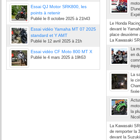
moto
Essai QJ Motor SRK800, les
D'un
points à retenir
Expér
Publié le
8 octobre 2025 à 21h43
Le Honda Racing
Essai vidéo Yamaha MT 07 2025
devant le Yamaha
place deuxième 
standard et Y AMT
La Kawasaki SRC
Publié le
12 avril 2025 à 21h
La mo
Essai vidéo CF Moto 800 MT X
en du
Publié le
4 mars 2025 à 19h53
comm
équip
La sa
le ci
Cham
fixée
Actus
moto,
la p
Nicol
La Kawasaki SRC 
de remporter la 
devant la Suzuki