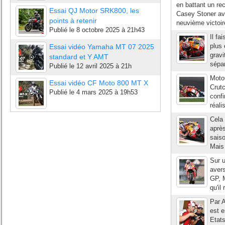
en battant un rec
Essai QJ Motor SRK800, les
Casey Stoner av
points à retenir
neuvième victoir
Publié le
8 octobre 2025 à 21h43
Il fa
plus 
Essai vidéo Yamaha MT 07 2025
gravi
standard et Y AMT
sépar
Publié le
12 avril 2025 à 21h
Moto
Essai vidéo CF Moto 800 MT X
Crut
Publié le
4 mars 2025 à 19h53
confi
réali
Cela 
après
sais
Mais 
Sur u
avers
GP, M
qu'il
Par A
est 
Etats