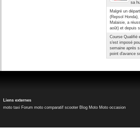
sa h
Malgré un départ
(Repsol Honda), 
Malaisie, a réuss
août) et depuis 
Course Qualifié 
s'est imposé pou
semaine après sa
point d'avance s
Liens externes
moto taxi
Forum moto
comparatif scooter
Blog Moto
Moto occasion