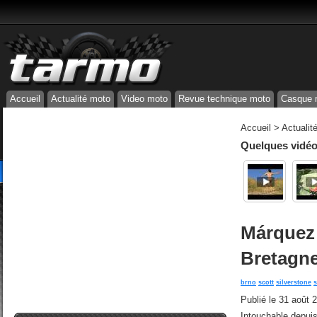
Accueil
Actualité moto
Video moto
Revue technique moto
Casque 
Accueil
>
Actualit
Quelques vidéos
Márquez 
Bretagn
brno
scott
silverstone
s
Publié le
31 août 
Intouchable depui