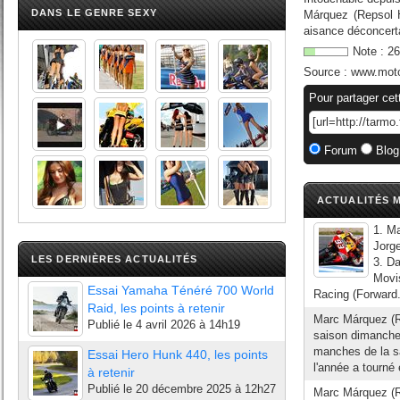
DANS LE GENRE SEXY
Márquez (Repsol 
aisance déconcerta
Note :
26
Source :
www.mot
Pour partager cet
Forum
Blog
ACTUALITÉS M
1. M
Jorg
LES DERNIÈRES ACTUALITÉS
3. D
Movi
Essai Yamaha Ténéré 700 World
Racing (Forward.
Raid, les points à retenir
Marc Márquez (Re
Publié le
4 avril 2026 à 14h19
saison dimanche 
manches de la s
Essai Hero Hunk 440, les points
l'année a tourné 
à retenir
Publié le
20 décembre 2025 à 12h27
Marc Márquez (R