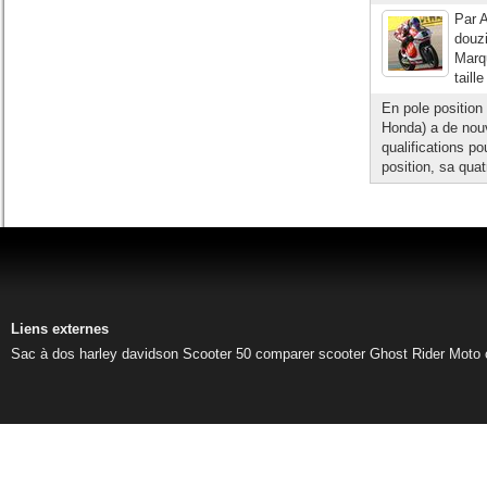
Par A
douz
Marqu
taill
En pole positio
Honda) a de nouv
qualifications p
position, sa quat
Liens externes
Sac à dos harley davidson
Scooter 50
comparer scooter
Ghost Rider
Moto 