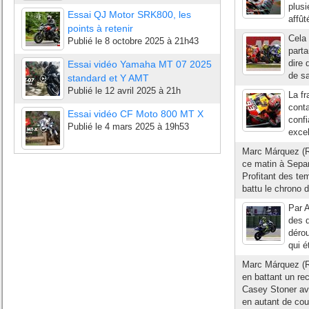
plusi
Essai QJ Motor SRK800, les
affût
points à retenir
Cela 
Publié le
8 octobre 2025 à 21h43
parta
dire 
Essai vidéo Yamaha MT 07 2025
de sa
standard et Y AMT
Publié le
12 avril 2025 à 21h
La fr
conta
Essai vidéo CF Moto 800 MT X
conf
Publié le
4 mars 2025 à 19h53
excel
Marc Márquez (Re
ce matin à Sepan
Profitant des te
battu le chrono d
Par 
des q
dérou
qui é
Marc Márquez (R
en battant un rec
Casey Stoner av
en autant de cou