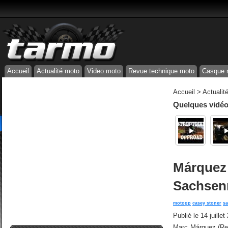
Accueil
Actualité moto
Video moto
Revue technique moto
Casque 
Accueil
>
Actualit
Quelques vidéos
Márquez 
Sachsen
motogp
casey stoner
s
Publié le
14 juille
Marc Márquez (Rep