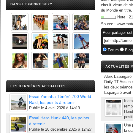
DANS LE GENRE SEXY
circuit vieux de 
du Monde en titre,
Note :
21
Source :
www.mot
Pour partager cet
Forum
Blog
ACTUALITÉS M
Aleix Espargaró 
Daily TT Assen a
LES DERNIÈRES ACTUALITÉS
les deux séances
Espargaró avait t
Essai Yamaha Ténéré 700 World
Incro
Raid, les points à retenir
remp
Publié le
4 avril 2026 à 14h19
Hond
posit
Essai Hero Hunk 440, les points
à retenir
Une 
Publié le
20 décembre 2025 à 12h27
la qu