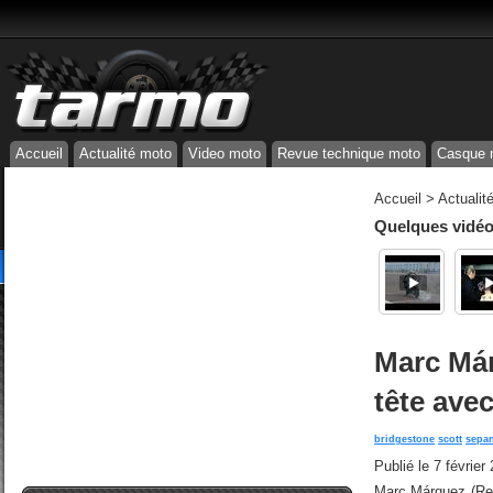
Accueil
Actualité moto
Video moto
Revue technique moto
Casque 
Accueil
>
Actualit
Quelques vidéos
Marc Már
tête ave
bridgestone
scott
sepa
Publié le
7 février
Marc Márquez (Reps