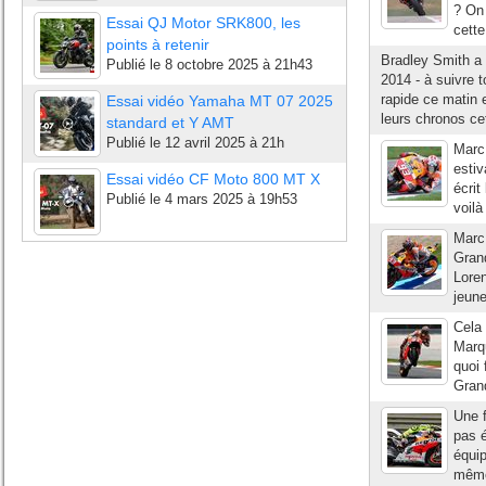
? On 
Essai QJ Motor SRK800, les
cett
points à retenir
Bradley Smith a
Publié le
8 octobre 2025 à 21h43
2014 - à suivre 
rapide ce matin 
Essai vidéo Yamaha MT 07 2025
leurs chronos cet
standard et Y AMT
Publié le
12 avril 2025 à 21h
Marc
estiv
Essai vidéo CF Moto 800 MT X
écrit
Publié le
4 mars 2025 à 19h53
voilà
Marc 
Grand
Lore
jeune
Cela 
Marqu
quoi 
Grand
Une f
pas é
équip
même