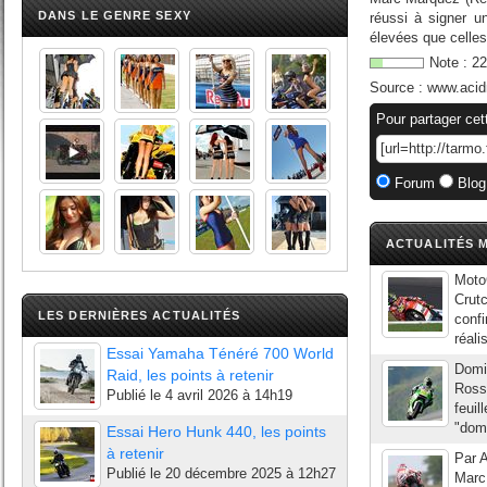
DANS LE GENRE SEXY
réussi à signer u
élevées que celles 
Note :
22
Source :
www.acid
Pour partager cet
Forum
Blog
ACTUALITÉS M
Moto
Crut
LES DERNIÈRES ACTUALITÉS
confi
réali
Essai Yamaha Ténéré 700 World
Domi
Raid, les points à retenir
Rossi
Publié le
4 avril 2026 à 14h19
feuil
"domi
Essai Hero Hunk 440, les points
à retenir
Par A
Publié le
20 décembre 2025 à 12h27
Marc 