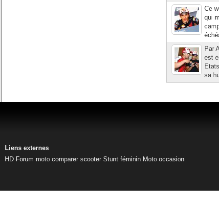
Ce w
qui 
camp
échéa
Par A
est 
Etats
sa h
Liens externes
HD
Forum moto
comparer scooter
Stunt féminin
Moto occasion