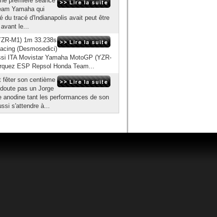
'une première séance
team Yamaha qui
bé du tracé d'Indianapolis avait peut être
avant le...
YZR-M1) 1m 33.238s
acing (Desmosedici)
ossi ITA Movistar Yamaha MotoGP (YZR-
arquez ESP Repsol Honda Team...
t fêter son centième
s doute pas un Jorge
 anodine tant les performances de son
si s'attendre à...