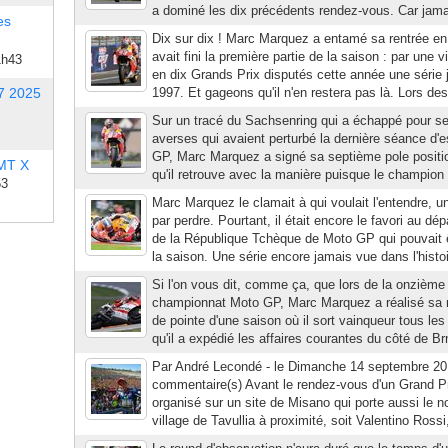
a dominé les dix précédents rendez-vous. Car jamais
es
Dix sur dix ! Marc Marquez a entamé sa rentrée 
avait fini la première partie de la saison : par une v
1h43
en dix Grands Prix disputés cette année une série
7 2025
1997. Et gageons qu'il n'en restera pas là. Lors des
Sur un tracé du Sachsenring qui a échappé pour se
averses qui avaient perturbé la dernière séance d'e
GP, Marc Marquez a signé sa septième pole positio
 MT X
qu'il retrouve avec la manière puisque le champion
53
Marc Marquez le clamait à qui voulait l'entendre, un jo
par perdre. Pourtant, il était encore le favori au dé
de la République Tchèque de Moto GP qui pouvait 
la saison. Une série encore jamais vue dans l'histoi
Si l'on vous dit, comme ça, que lors de la onzièm
championnat Moto GP, Marc Marquez a réalisé sa 
de pointe d'une saison où il sort vainqueur tous l
qu'il a expédié les affaires courantes du côté de Br
Par André Lecondé - le Dimanche 14 septembre 20
commentaire(s) Avant le rendez-vous d'un Grand P
organisé sur un site de Misano qui porte aussi le 
village de Tavullia à proximité, soit Valentino Rossi,