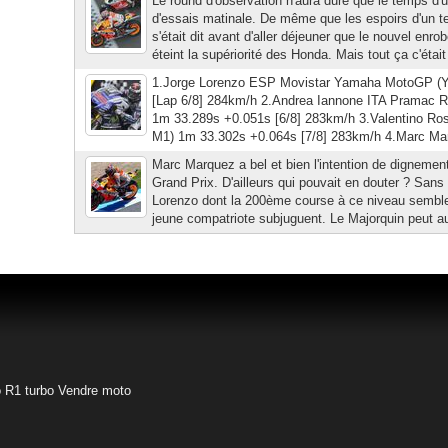
Le round d'observation n'aura duré que le temps d
d'essais matinale. De même que les espoirs d'un 
s'était dit avant d'aller déjeuner que le nouvel enro
éteint la supériorité des Honda. Mais tout ça c'était 
1.Jorge Lorenzo ESP Movistar Yamaha MotoGP (
[Lap 6/8] 284km/h 2.Andrea Iannone ITA Pramac R
1m 33.289s +0.051s [6/8] 283km/h 3.Valentino R
M1) 1m 33.302s +0.064s [7/8] 283km/h 4.Marc M
Marc Marquez a bel et bien l'intention de dignemen
Grand Prix. D'ailleurs qui pouvait en douter ? San
Lorenzo dont la 200ème course à ce niveau semble
jeune compatriote subjuguent. Le Majorquin peut aus
o
R1 turbo
Vendre moto