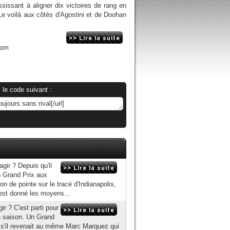
ssissant à aligner dix victoires de rang en
Le voilà aux côtés d'Agostini et de Doohan
com
 le code suivant :
gir ? Depuis qu'il
 Grand Prix aux
on de pointe sur le tracé d'Indianapolis,
est donné les moyens...
ir ? C'est parti pour
 saison. Un Grand
e s'il revenait au même Marc Marquez qui