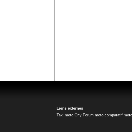
Liens externes
Taxi moto Orly
Forum moto
comparatif mot