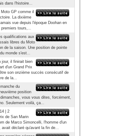
 dans l'histoire...
en Moto GP comme il
ictoire. La dixième
 jamais vue depuis l'époque Doohan en
 premiers tours,...
s qualifications aux
ssais libres du Moto
n de la saison. Une position de pointe
 du monde s'est...
ur, il finirait bien
part d'un Grand Prix
être son onzième succès consécutif de
re de la...
e manche du
neuvième position
es dimanches, vous vous dites, forcément,
no. Seulement voilà, ça...
14 | 2
rix de San Marin
nom de Marco Simoncelli, l'homme d'un
 avait déclaré qu'avant la fin de...