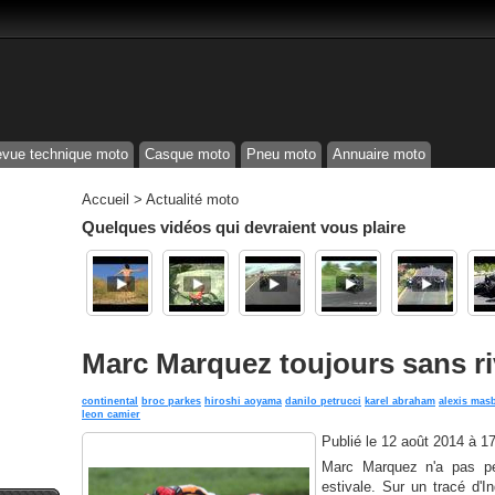
vue technique moto
Casque moto
Pneu moto
Annuaire moto
Accueil
>
Actualité moto
Quelques vidéos qui devraient vous plaire
Marc Marquez toujours sans ri
continental
broc parkes
hiroshi aoyama
danilo petrucci
karel abraham
alexis mas
leon camier
Publié le
12 août 2014 à 1
Marc Marquez n'a pas pe
estivale. Sur un tracé d'I