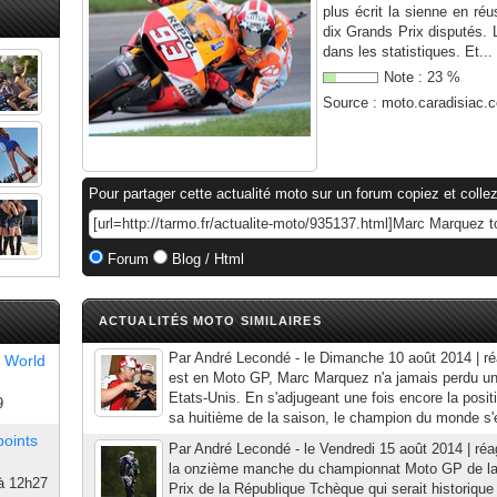
plus écrit la sienne en réu
dix Grands Prix disputés. 
dans les statistiques. Et...
Note :
23
%
Source :
moto.caradisiac.
Pour partager cette actualité moto sur un forum copiez et collez
Forum
Blog / Html
ACTUALITÉS MOTO SIMILAIRES
Par André Lecondé - le Dimanche 10 août 2014 | réa
 World
est en Moto GP, Marc Marquez n'a jamais perdu un
Etats-Unis. En s'adjugeant une fois encore la positi
9
sa huitième de la saison, le champion du monde s'
points
Par André Lecondé - le Vendredi 15 août 2014 | réag
la onzième manche du championnat Moto GP de la
à 12h27
Prix de la République Tchèque qui serait historiqu