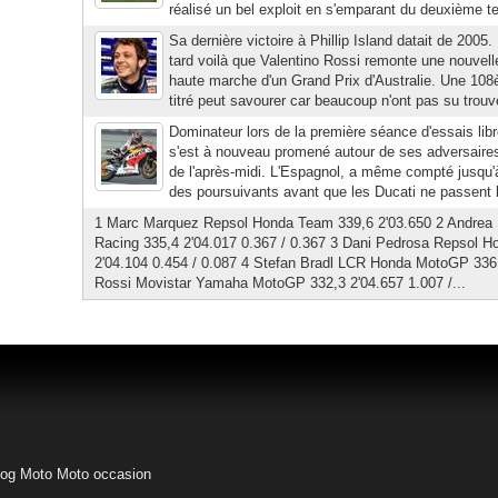
réalisé un bel exploit en s'emparant du deuxième t
Sa dernière victoire à Phillip Island datait de 2005
tard voilà que Valentino Rossi remonte une nouvelle
haute marche d'un Grand Prix d'Australie. Une 108è
titré peut savourer car beaucoup n'ont pas su trouver
Dominateur lors de la première séance d'essais li
s'est à nouveau promené autour de ses adversaires 
de l'après-midi. L'Espagnol, a même compté jusqu'
des poursuivants avant que les Ducati ne passent l
1 Marc Marquez Repsol Honda Team 339,6 2'03.650 2 Andrea
Racing 335,4 2'04.017 0.367 / 0.367 3 Dani Pedrosa Repsol 
2'04.104 0.454 / 0.087 4 Stefan Bradl LCR Honda MotoGP 336,2
Rossi Movistar Yamaha MotoGP 332,3 2'04.657 1.007 /...
log Moto
Moto occasion