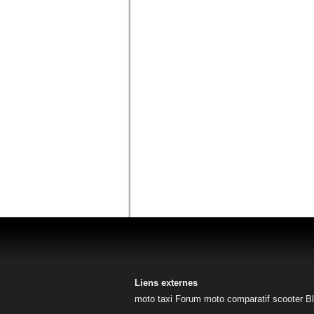
Liens externes
moto taxi
Forum moto
comparatif scooter
B