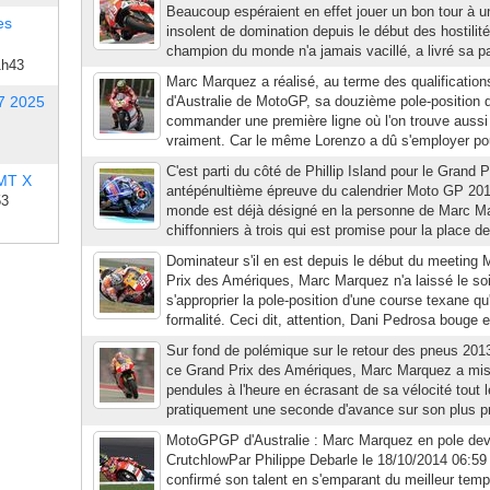
Beaucoup espéraient en effet jouer un bon tour à
es
insolent de domination depuis le début des hostilité
champion du monde n'a jamais vacillé, a livré sa pa
1h43
Marc Marquez a réalisé, au terme des qualification
7 2025
d'Australie de MotoGP, sa douzième pole-position d
commander une première ligne où l'on trouve aussi
vraiment. Car le même Lorenzo a dû s'employer pour
C'est parti du côté de Phillip Island pour le Grand Pr
 MT X
antépénultième épreuve du calendrier Moto GP 20
53
monde est déjà désigné en la personne de Marc Mar
chiffonniers à trois qui est promise pour la place d
Dominateur s'il en est depuis le début du meeting
Prix des Amériques, Marc Marquez n'a laissé le so
s'approprier la pole-position d'une course texane q
formalité. Ceci dit, attention, Dani Pedrosa bouge e
Sur fond de polémique sur le retour des pneus 201
ce Grand Prix des Amériques, Marc Marquez a mis 
pendules à l'heure en écrasant de sa vélocité tou
pratiquement une seconde d'avance sur son plus pro
MotoGPGP d'Australie : Marc Marquez en pole deva
CrutchlowPar Philippe Debarle le 18/10/2014 06:5
confirmé son talent en s'emparant du meilleur temp