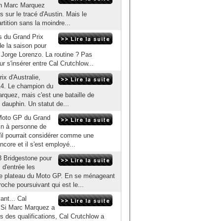
 un Marc Marquez
s sur le tracé d'Austin. Mais le
rtition sans la moindre...
s du Grand Prix
e la saison pour
 Jorge Lorenzo. La routine ? Pas
 s'insérer entre Cal Crutchlow...
ix d'Australie,
14. Le champion du
quez, mais c'est une bataille de
e dauphin. Un statut de...
 Moto GP du Grand
in à personne de
u'il pourrait considérer comme une
ncore et il s'est employé...
3 Bridgestone pour
d'entrée les
t le plateau du Moto GP. En se ménageant
che poursuivant qui est le...
nt... Cal
9 Si Marc Marquez a
s des qualifications, Cal Crutchlow a