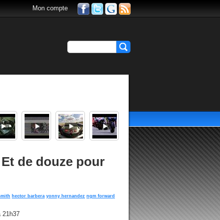
Mon compte
 Et de douze pour
smith
hector barbera
yonny hernandez
ngm forward
à 21h37