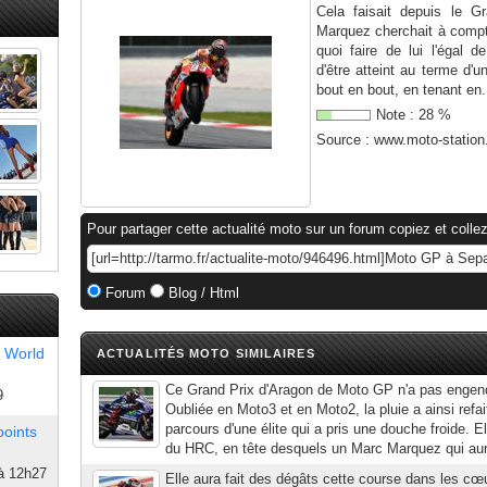
Cela faisait depuis le 
Marquez cherchait à compta
quoi faire de lui l'égal d
d'être atteint au terme d'
bout en bout, en tenant en.
Note :
28
%
Source :
www.moto-statio
Pour partager cette actualité moto sur un forum copiez et collez
Forum
Blog / Html
 World
ACTUALITÉS MOTO SIMILAIRES
Ce Grand Prix d'Aragon de Moto GP n'a pas engend
9
Oubliée en Moto3 et en Moto2, la pluie a ainsi refai
parcours d'une élite qui a pris une douche froide. E
points
du HRC, en tête desquels un Marc Marquez qui aurai
à 12h27
Elle aura fait des dégâts cette course dans les cœu