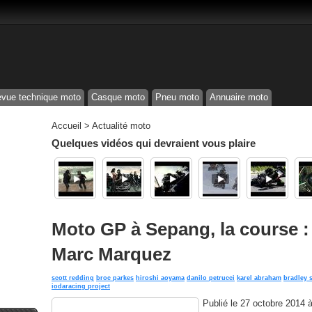
vue technique moto
Casque moto
Pneu moto
Annuaire moto
Accueil
>
Actualité moto
Quelques vidéos qui devraient vous plaire
Moto GP à Sepang, la course :
Marc Marquez
scott redding
broc parkes
hiroshi aoyama
danilo petrucci
karel abraham
bradley 
iodaracing project
Publié le
27 octobre 2014 